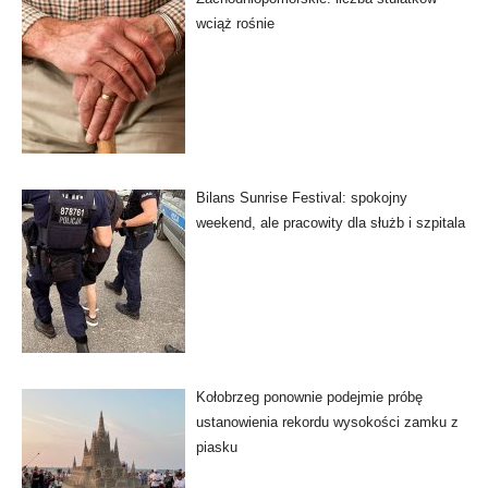
wciąż rośnie
Bilans Sunrise Festival: spokojny
weekend, ale pracowity dla służb i szpitala
Kołobrzeg ponownie podejmie próbę
ustanowienia rekordu wysokości zamku z
piasku