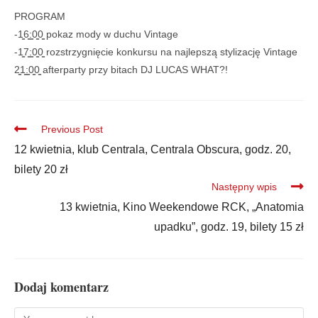
PROGRAM
-1̳6̳:̳0̳0̳ pokaz mody w duchu Vintage
-1̳7̳:̳0̳0̳ rozstrzygnięcie konkursu na najlepszą stylizację Vintage
2̳1̳:̳0̳0̳ afterparty przy bitach DJ LUCAS WHAT?!
Previous Post
12 kwietnia, klub Centrala, Centrala Obscura, godz. 20,
bilety 20 zł
Następny wpis
13 kwietnia, Kino Weekendowe RCK, „Anatomia
upadku”, godz. 19, bilety 15 zł
Dodaj komentarz