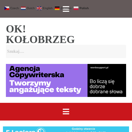
Czech
Dutch
English
German
Polish
OK!
KOŁOBRZEG