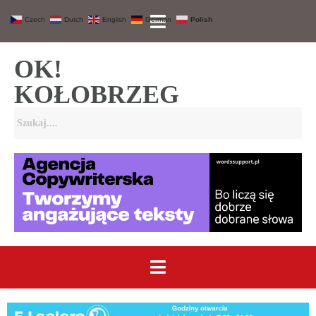
Czech
Dutch
English
German
Polish
OK!
KOŁOBRZEG