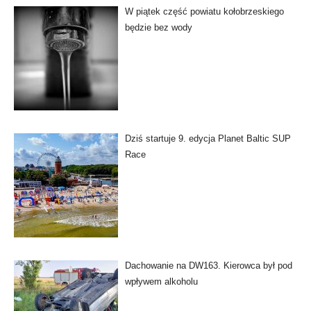
W piątek część powiatu kołobrzeskiego
będzie bez wody
Dziś startuje 9. edycja Planet Baltic SUP
Race
Dachowanie na DW163. Kierowca był pod
wpływem alkoholu