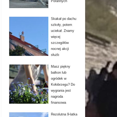
Porannych
Skakał po dachu
szkoły, potem
uciekał. Znamy
więcej
szczegółów
nocnej akcji
służb
Masz piękny
balkon lub
ogródek w
Kołobrzegu? Do
wygrania jest
nagroda
finansowa
Rezolutna 9-latka