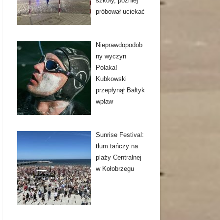
szkoły, później
próbował uciekać
Nieprawdopodob
ny wyczyn
Polaka!
Kubkowski
przepłynął Bałtyk
wpław
Sunrise Festival:
tłum tańczy na
plaży Centralnej
w Kołobrzegu