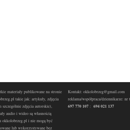
kie materiały publikowane na stronie
Kontakt: okkolobrzeg@gmail.com
brzeg.pl takie jak: artykuły, zdjęcia
reklama/współpraca/dziennikarze: nr t
697 770 107
694 021 137
 szczególnie zdjęcia autorskie),
:
ały audio i wideo są własnością
u okkolobrzeg.pl i nie mogą być
kowane lub wykorzystywane bez