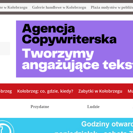
ze w Kołobrzegu
Galerie handlowe w Kołobrzegu
Plaża nudystów w pobliż
obrzeg
Kołobrzeg: co, gdzie, kiedy?
Zabytki w Kołobrzegu
Mu
Przydatne
Ludzie