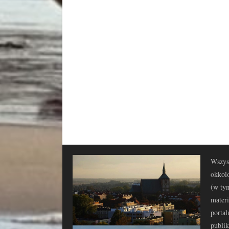
Wszyst
okkolo
(w tym
materi
portal
publi