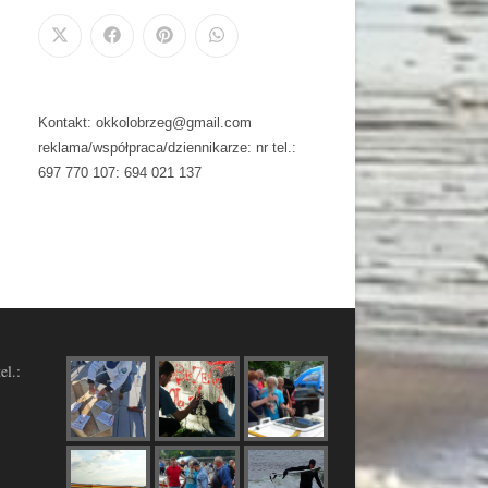
Kontakt: okkolobrzeg@gmail.com
reklama/współpraca/dziennikarze: nr tel.:
697 770 107: 694 021 137
el.: