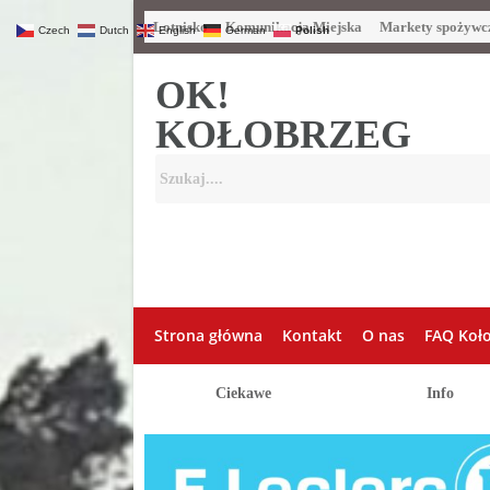
Lotnisko
Komunikacja Miejska
Markety spożywc
Czech
Dutch
English
German
Polish
OK!
KOŁOBRZEG
Strona główna
Kontakt
O nas
FAQ Koł
Ciekawe
Info