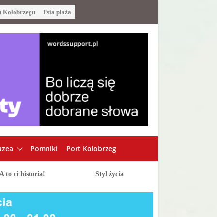
u Kołobrzegu
Psia plaża
zea
Pomniki
Port Kołobrzeg
A to ci historia!
Styl życia