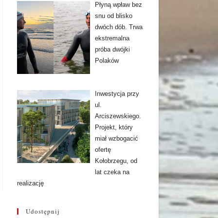
Płyną wpław bez
snu od blisko
dwóch dób. Trwa
ekstremalna
próba dwójki
Polaków
Inwestycja przy
ul.
Arciszewskiego.
Projekt, który
miał wzbogacić
ofertę
Kołobrzegu, od
lat czeka na
realizację
Udostępnij