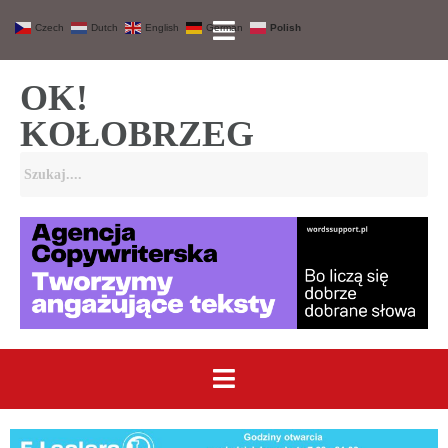
Czech
Dutch
English
German
Polish
OK!
KOŁOBRZEG