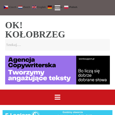
Czech
Dutch
English
German
Polish
OK!
KOŁOBRZEG