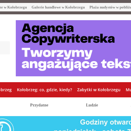
ze w Kołobrzegu
Galerie handlowe w Kołobrzegu
Plaża nudystów w pobliż
obrzeg
Kołobrzeg: co, gdzie, kiedy?
Zabytki w Kołobrzegu
Mu
Przydatne
Ludzie