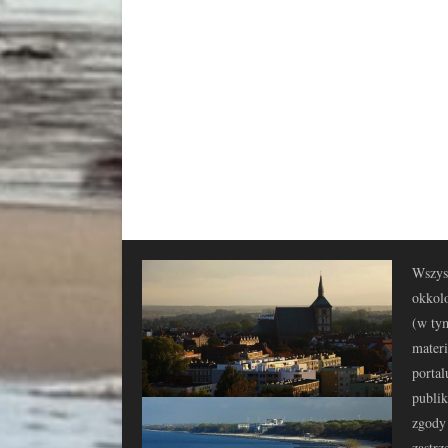
Wszyst
okkolo
(w tym
materi
portal
publi
zgody 
zastrz