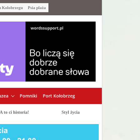
u Kołobrzegu
Psia plaża
zea
Pomniki
Port Kołobrzeg
A to ci historia!
Styl życia