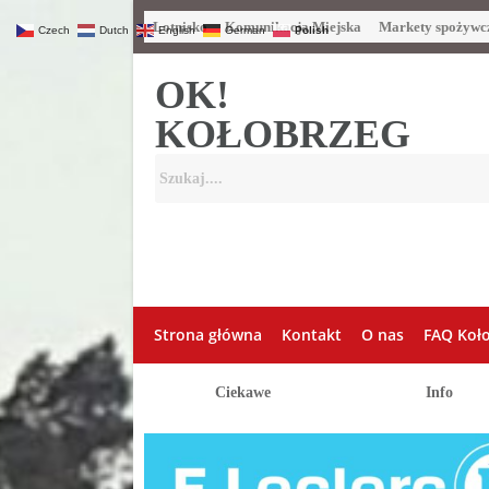
Lotnisko
Komunikacja Miejska
Markety spożywc
Czech
Dutch
English
German
Polish
OK!
KOŁOBRZEG
Strona główna
Kontakt
O nas
FAQ Koł
Ciekawe
Info