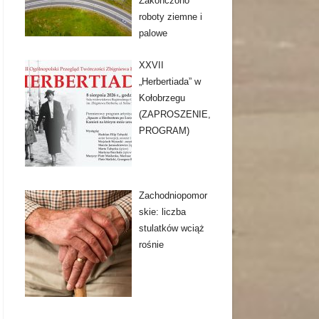
Zakończono
roboty ziemne i
palowe
XXVII
„Herbertiada” w
Kołobrzegu
(ZAPROSZENIE,
PROGRAM)
Zachodniopomor
skie: liczba
stulatków wciąż
rośnie