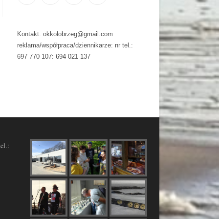
Kontakt: okkolobrzeg@gmail.com
reklama/współpraca/dziennikarze: nr tel.:
697 770 107: 694 021 137
el.: