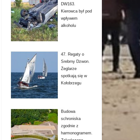
DW163.
Kierowca był pod
wpływem
alkoholu
47. Regaty o
Srebrny Dzwon.
Żeglarze
spotkają się w
Kołobrzegu
Budowa
schroniska
zgodnie z
harmonogramem.