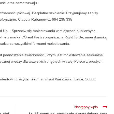
ności oraz samorozwoju.
tożsamości płciowej. Bezpłatne szkolenie. Przyjmujemy zapisy
lefonicznie: Claudia Rubanowicz 664 235 395
d Up – Sprzeciw się molestowaniu w miejscach publicznych,
ie z marką L’Oreal Paris i organizacją Right To Be, amerykańską
 walce ze wszystkimi formami molestowania.
st podnoszenie świadomości, czym jest molestowanie seksualne.
ycznej wiedzy dla wszystkich chętnych w całej Polsce z prostych
entów i prezydentek m.in. miast Warszawa, Kielce, Sopot,
Następny wpis