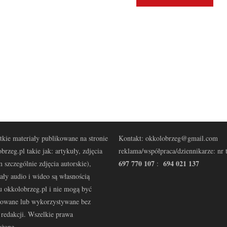
kie materiały publikowane na stronie
Kontakt: okkolobrzeg@gmail.com
brzeg.pl takie jak: artykuły, zdjęcia
reklama/współpraca/dziennikarze: nr t
697 770 107
694 021 137
 szczególnie zdjęcia autorskie),
:
ały audio i wideo są własnością
u okkolobrzeg.pl i nie mogą być
kowane lub wykorzystywane bez
redakcji. Wszelkie prawa
eżone.