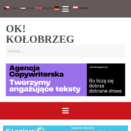
Czech
Dutch
English
German
Polish
OK!
KOŁOBRZEG