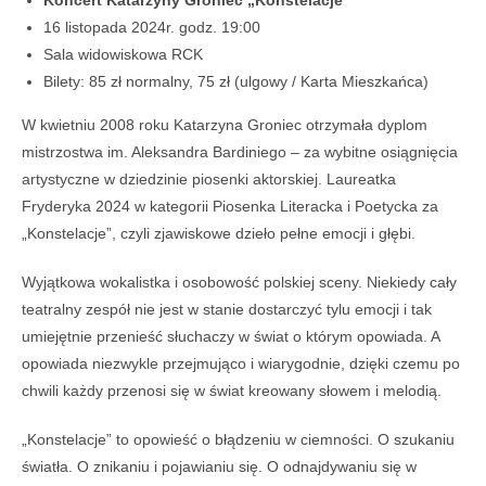
Koncert Katarzyny Groniec „Konstelacje”
16 listopada 2024r. godz. 19:00
Sala widowiskowa RCK
Bilety: 85 zł normalny, 75 zł (ulgowy / Karta Mieszkańca)
W kwietniu 2008 roku Katarzyna Groniec otrzymała dyplom
mistrzostwa im. Aleksandra Bardiniego – za wybitne osiągnięcia
artystyczne w dziedzinie piosenki aktorskiej. Laureatka
Fryderyka 2024 w kategorii Piosenka Literacka i Poetycka za
„Konstelacje”, czyli zjawiskowe dzieło pełne emocji i głębi.
Wyjątkowa wokalistka i osobowość polskiej sceny. Niekiedy cały
teatralny zespół nie jest w stanie dostarczyć tylu emocji i tak
umiejętnie przenieść słuchaczy w świat o którym opowiada. A
opowiada niezwykle przejmująco i wiarygodnie, dzięki czemu po
chwili każdy przenosi się w świat kreowany słowem i melodią.
„Konstelacje” to opowieść o błądzeniu w ciemności. O szukaniu
światła. O znikaniu i pojawianiu się. O odnajdywaniu się w