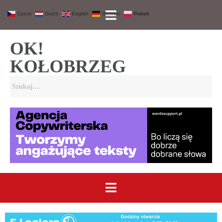
Czech
Dutch
English
German
Polish
OK!
KOŁOBRZEG