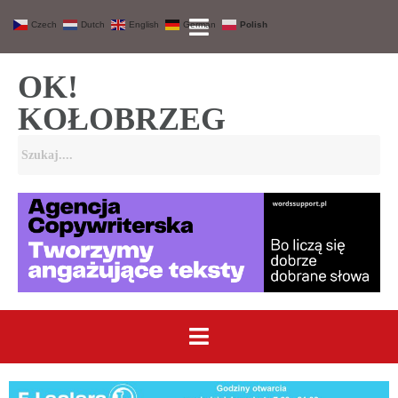
Czech
Dutch
English
German
Polish
OK!
KOŁOBRZEG