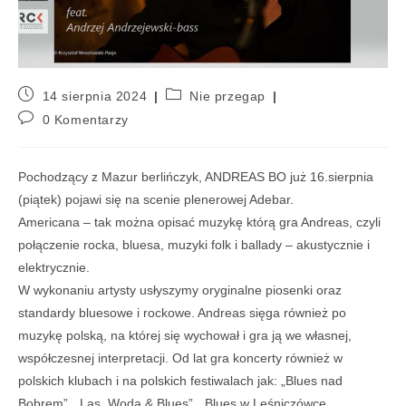
14 sierpnia 2024
Nie przegap
0 Komentarzy
Pochodzący z Mazur berlińczyk, ANDREAS BO już 16.sierpnia
(piątek) pojawi się na scenie plenerowej Adebar.
Americana – tak można opisać muzykę którą gra Andreas, czyli
połączenie rocka, bluesa, muzyki folk i ballady – akustycznie i
elektrycznie.
W wykonaniu artysty usłyszymy oryginalne piosenki oraz
standardy bluesowe i rockowe. Andreas sięga również po
muzykę polską, na której się wychował i gra ją we własnej,
współczesnej interpretacji. Od lat gra koncerty również w
polskich klubach i na polskich festiwalach jak: „Blues nad
Bobrem”, „Las, Woda & Blues”, „Blues w Leśniczówce