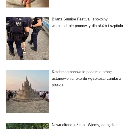
Bilans Sunrise Festival: spokojny
weekend, ale pracowity dla służb i szpitala
Kołobrzeg ponownie podejmie próbę
ustanowienia rekordu wysokości zamku z
piasku
Nowa altana już stoi. Wiemy, co będzie