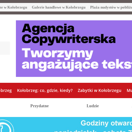
ze w Kołobrzegu
Galerie handlowe w Kołobrzegu
Plaża nudystów w pobliż
obrzeg
Kołobrzeg: co, gdzie, kiedy?
Zabytki w Kołobrzegu
Mu
Przydatne
Ludzie