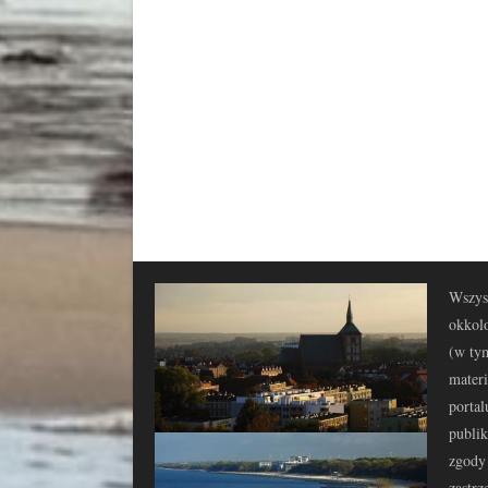
Wszyst
okkolo
(w tym
materi
portal
publi
zgody 
zastrz