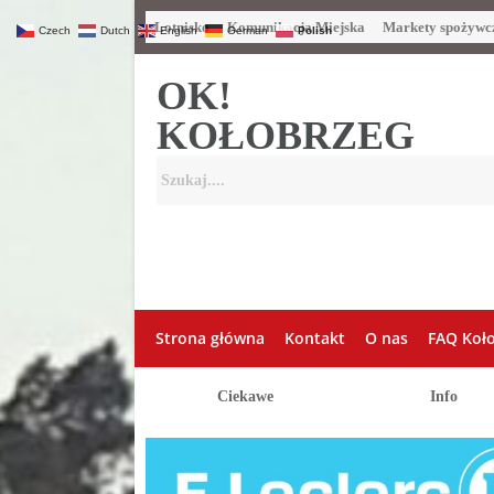
Lotnisko
Komunikacja Miejska
Markety spożywc
Czech
Dutch
English
German
Polish
OK!
KOŁOBRZEG
Strona główna
Kontakt
O nas
FAQ Koł
Ciekawe
Info