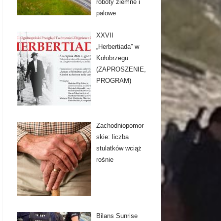
roboty ziemne i
palowe
XXVII
„Herbertiada” w
Kołobrzegu
(ZAPROSZENIE,
PROGRAM)
Zachodniopomor
skie: liczba
stulatków wciąż
rośnie
Bilans Sunrise