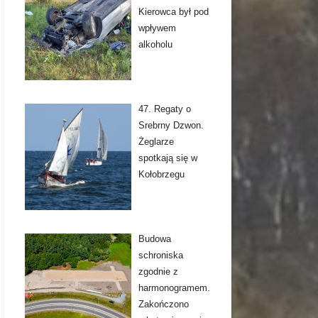
Kierowca był pod
wpływem
alkoholu
47. Regaty o
Srebrny Dzwon.
Żeglarze
spotkają się w
Kołobrzegu
Budowa
schroniska
zgodnie z
harmonogramem.
Zakończono