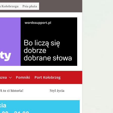
u Kołobrzegu
Psia plaża
zea
Pomniki
Port Kołobrzeg
A to ci historia!
Styl życia