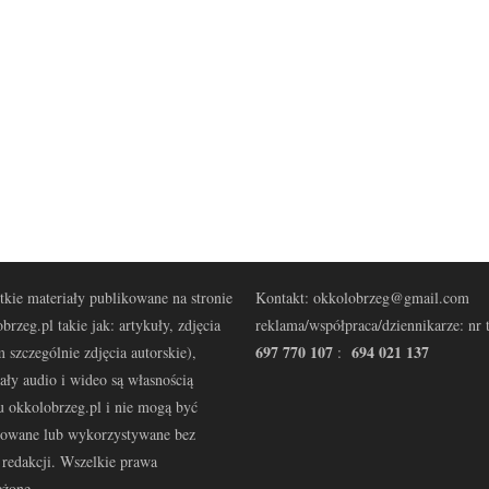
kie materiały publikowane na stronie
Kontakt: okkolobrzeg@gmail.com
brzeg.pl takie jak: artykuły, zdjęcia
reklama/współpraca/dziennikarze: nr t
697 770 107
694 021 137
 szczególnie zdjęcia autorskie),
:
ały audio i wideo są własnością
u okkolobrzeg.pl i nie mogą być
kowane lub wykorzystywane bez
redakcji. Wszelkie prawa
eżone.