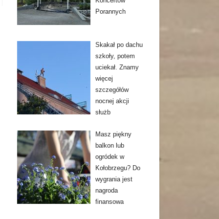
Koncertów
Porannych
Skakał po dachu
szkoły, potem
uciekał. Znamy
więcej
szczegółów
nocnej akcji
służb
Masz piękny
balkon lub
ogródek w
Kołobrzegu? Do
wygrania jest
nagroda
finansowa