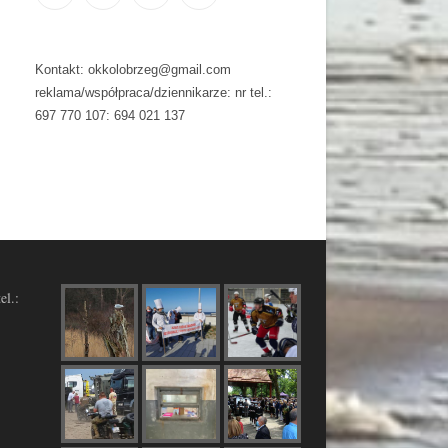
Kontakt: okkolobrzeg@gmail.com
reklama/współpraca/dziennikarze: nr tel.:
697 770 107: 694 021 137
el.: