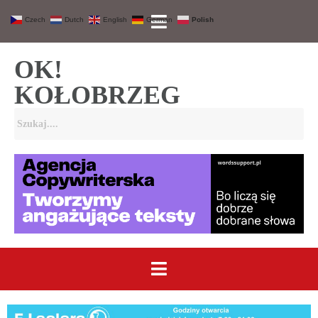
Czech
Dutch
English
German
Polish
OK!
KOŁOBRZEG