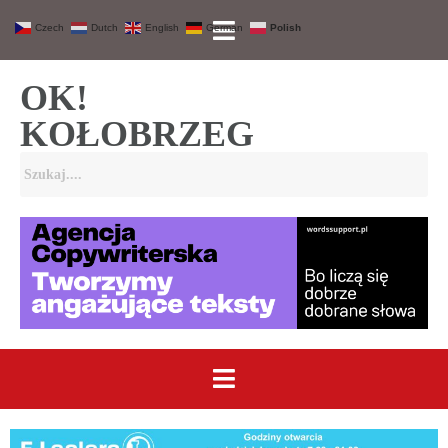
Czech
Dutch
English
German
Polish
OK!
KOŁOBRZEG