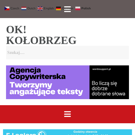
Czech
Dutch
English
German
Polish
OK!
KOŁOBRZEG