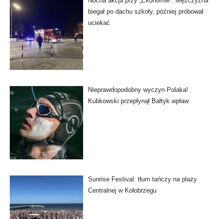
Nocna akcja przy „Ekonomie”. Mężczyzna
biegał po dachu szkoły, później próbował
uciekać
Nieprawdopodobny wyczyn Polaka!
Kubkowski przepłynął Bałtyk wpław
Sunrise Festival: tłum tańczy na plaży
Centralnej w Kołobrzegu