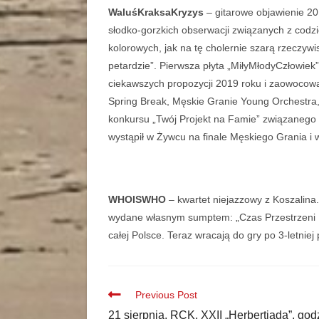
WaluśKraksaKryzys
– gitarowe objawienie 201
słodko-gorzkich obserwacji związanych z codz
kolorowych, jak na tę cholernie szarą rzeczyw
petardzie”. Pierwsza płyta „MiłyMłodyCzłowie
ciekawszych propozycji 2019 roku i zaowocowa
Spring Break, Męskie Granie Young Orchestra
konkursu „Twój Projekt na Famie” związanego z
wystąpił w Żywcu na finale Męskiego Grania i w
WHOISWHO
– kwartet niejazzowy z Koszalina.
wydane własnym sumptem: „Czas Przestrzeni Mia
całej Polsce. Teraz wracają do gry po 3-letniej
Previous Post
21 sierpnia, RCK, XXII „Herbertiada”, godz