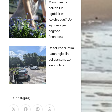
Masz piękny
balkon lub
ogródek w
Kołobrzegu? Do
wygrania jest
nagroda
finansowa
Rezolutna 9-latka
sama zgłosiła
policjantom, że
się zgubiła
Udostępnij