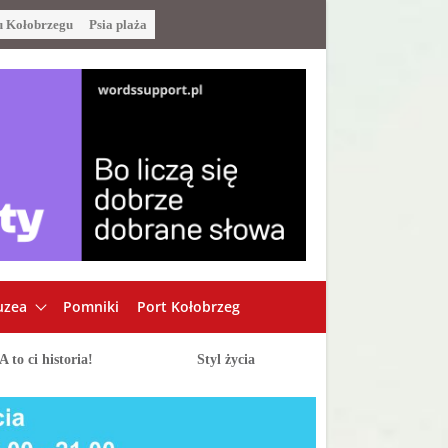
u Kołobrzegu
Psia plaża
zea
Pomniki
Port Kołobrzeg
A to ci historia!
Styl życia