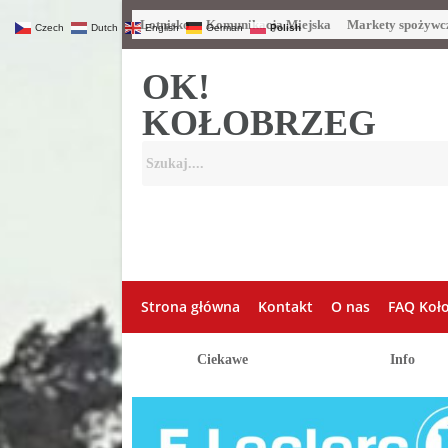
Lotnisko
Komunikacja Miejska
Markety spożywc
Czech
Dutch
English
German
Polish
OK!
KOŁOBRZEG
Strona główna
Kontakt
O nas
FAQ Koł
Ciekawe
Info