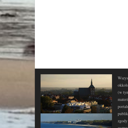
Wszyst
okkolo
(w tym
materi
portal
publi
zgody 
zastrz