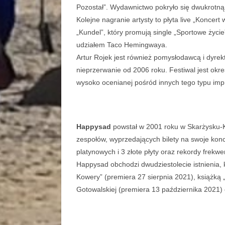
Pozostał”. Wydawnictwo pokryło się dwukrotną 
Kolejne nagranie artysty to płyta live „Konce
„Kundel”, który promują single „Sportowe życie
udziałem Taco Hemingwaya.
Artur Rojek jest również pomysłodawcą i dyre
nieprzerwanie od 2006 roku. Festiwal jest okr
wysoko ocenianej pośród innych tego typu imp
Happysad
powstał w 2001 roku w Skarżysku-Ka
zespołów, wyprzedających bilety na swoje kon
platynowych i 3 złote płyty oraz rekordy frekw
Happysad obchodzi dwudziestolecie istnienia, 
Kowery” (premiera 27 sierpnia 2021), książką
Gotowalskiej (premiera 13 października 2021)