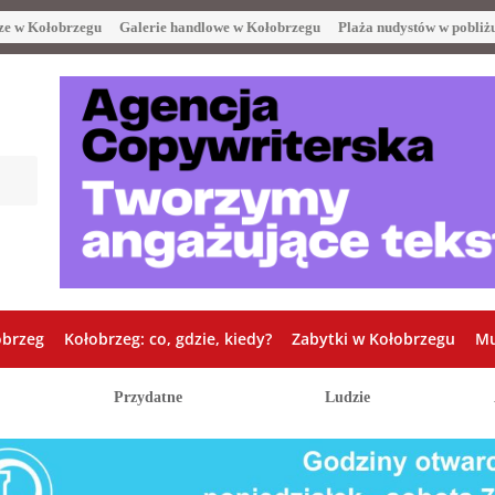
ze w Kołobrzegu
Galerie handlowe w Kołobrzegu
Plaża nudystów w pobliż
obrzeg
Kołobrzeg: co, gdzie, kiedy?
Zabytki w Kołobrzegu
Mu
Przydatne
Ludzie