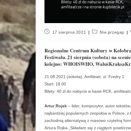
17 sierpnia 2021
Nie przegap
Regionalne Centrum Kultury w Kołobrze
Festiwalu. 21 sierpnia (sobota) na sceni
kolejno: WHOISWHO, WaluśKraksaKryz
21.08.2021 (sobota), Amfiteatr, ul. Fredry 1
Start: 18.00
Bilety: 40 zł do nabycia w kasie RCK, amfiteatrz
Artur Rojek
– lider, kompozytor, autor tekstów
najbardziej popularnych zespołów w Polsce, z
zachodnią alternatywą z masowo czytelną for
Artura Rojka „Składam się z ciągłych powtórzeń