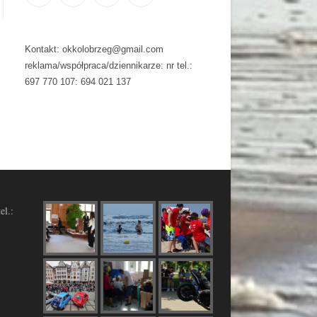
Kontakt: okkolobrzeg@gmail.com
reklama/współpraca/dziennikarze: nr tel.:
697 770 107: 694 021 137
el.: