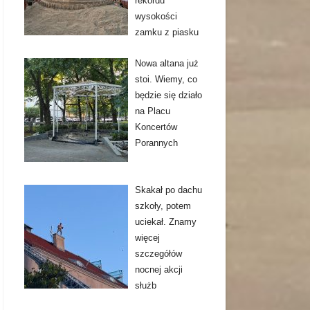
rekordu
wysokości
zamku z piasku
Nowa altana już
stoi. Wiemy, co
będzie się działo
na Placu
Koncertów
Porannych
Skakał po dachu
szkoły, potem
uciekał. Znamy
więcej
szczegółów
nocnej akcji
służb