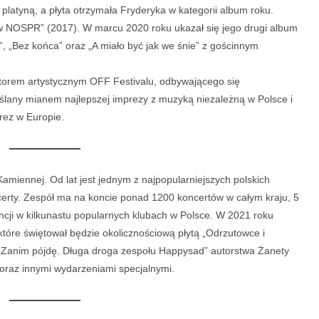
platyną, a płyta otrzymała Fryderyka w kategorii album roku.
rt w NOSPR” (2017). W marcu 2020 roku ukazał się jego drugi album
”, „Bez końca” oraz „A miało być jak we śnie” z gościnnym
ktorem artystycznym OFF Festivalu, odbywającego się
eślany mianem najlepszej imprezy z muzyką niezależną w Polsce i
rez w Europie.
miennej. Od lat jest jednym z najpopularniejszych polskich
certy. Zespół ma na koncie ponad 1200 koncertów w całym kraju, 5
encji w kilkunastu popularnych klubach w Polsce. W 2021 roku
które świętował będzie okolicznościową płytą „Odrzutowce i
 „Zanim pójdę. Długa droga zespołu Happysad” autorstwa Żanety
 oraz innymi wydarzeniami specjalnymi.