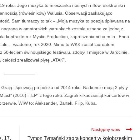
9 roku. Jego muzyka to mieszanka nośnych riffów, elektroniki i
iennością (rówieśników) Walusia. Obserwacji zaskakująco
istość. Sam tłumaczy to tak – „Moja muzyka to poezja śpiewana na
k” nagrana w amatorskich warunkach została uznana za jedną z
ła kontraktem z Mystic Production, zaproszeniami na m.in.: Enea
, ale… wiadomo, rok 2020. Mimo to WKK został laureatem
 50-leciem świnoujskiego festiwalu, zdobył I miejsce w Jarocinie,
 całości zrealizował płytę „ATAK”.
 Grają i śpiewają po polsku od 2014 roku. Na koncie mają 2 płyty
st” (2016) i „EP” z tego roku. Zagrali kilkadziesiąt koncertów w
 przerwie. WIW to: Aleksander, Bartek, Filip, Kuba.
Następny wpis
. 17,
Tymon Tymański zagra koncert w kołobrzeskim