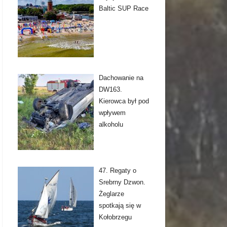
Baltic SUP Race
Dachowanie na
DW163.
Kierowca był pod
wpływem
alkoholu
47. Regaty o
Srebrny Dzwon.
Żeglarze
spotkają się w
Kołobrzegu