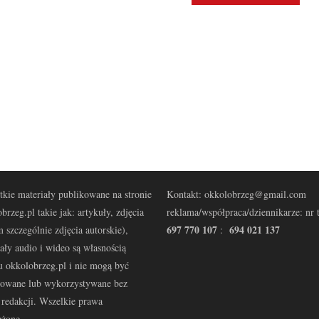
kie materiały publikowane na stronie
Kontakt: okkolobrzeg@gmail.com
brzeg.pl takie jak: artykuły, zdjęcia
reklama/współpraca/dziennikarze: nr t
697 770 107
694 021 137
 szczególnie zdjęcia autorskie),
:
ały audio i wideo są własnością
u okkolobrzeg.pl i nie mogą być
kowane lub wykorzystywane bez
redakcji. Wszelkie prawa
eżone.