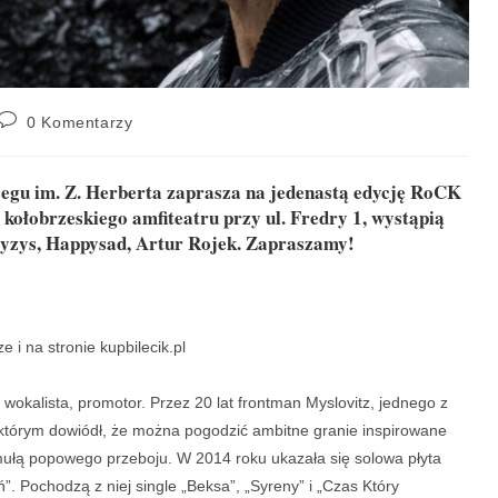
0 Komentarzy
gu im. Z. Herberta zaprasza na jedenastą edycję RoCK
e kołobrzeskiego amfiteatru przy ul. Fredry 1, wystąpią
ys, Happysad, Artur Rojek. Zapraszamy!
e i na stronie kupbilecik.pl
, wokalista, promotor. Przez 20 lat frontman Myslovitz, jednego z
 którym dowiódł, że można pogodzić ambitne granie inspirowane
mułą popowego przeboju. W 2014 roku ukazała się solowa płyta
”. Pochodzą z niej single „Beksa”, „Syreny” i „Czas Który