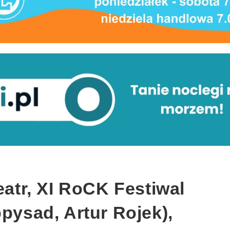
eatr, XI RoCK Festiwal
ppysad, Artur Rojek),