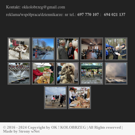
Kontakt: okkolobrzeg@gmail.com
697 770 107
694 021 137
reklama/współpraca/dziennikarze: nr tel.:
:
© 2016 - 2024 Copyright by
OK ! KOŁOBRZEG
| All Rights reserved |
Made by
Strony wNet