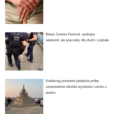
Bilans Sunrise Festival: spokojny
weekend, ale pracowity dla służb i szpitala
Kołobrzeg ponownie podejmie próbę
ustanowienia rekordu wysokości zamku z
piasku