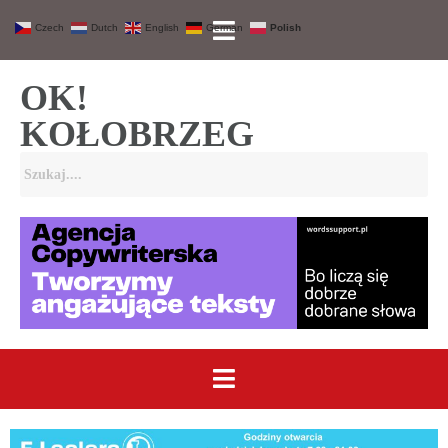
Czech
Dutch
English
German
Polish
OK!
KOŁOBRZEG