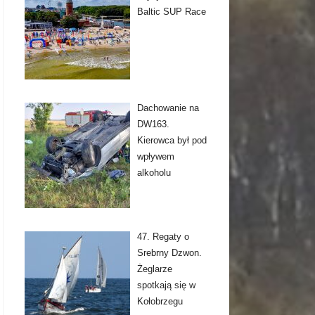
Baltic SUP Race
Dachowanie na
DW163.
Kierowca był pod
wpływem
alkoholu
47. Regaty o
Srebrny Dzwon.
Żeglarze
spotkają się w
Kołobrzegu