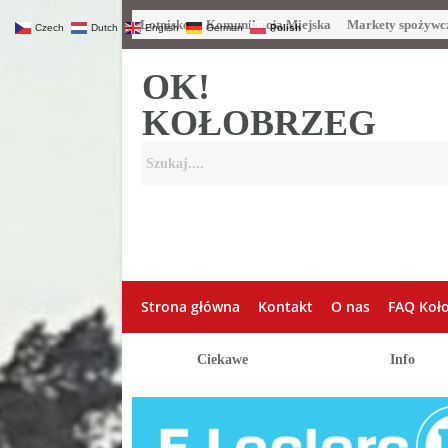
Lotnisko
Komunikacja Miejska
Markety spożywc
Czech
Dutch
English
German
Polish
OK!
KOŁOBRZEG
Strona główna
Kontakt
O nas
FAQ Koł
Ciekawe
Info