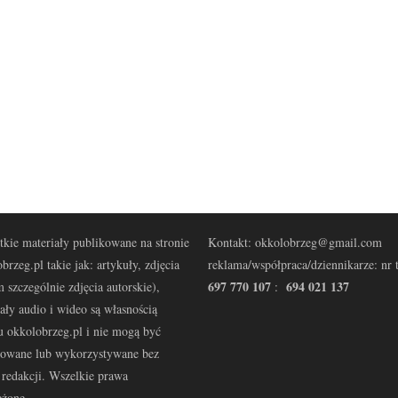
kie materiały publikowane na stronie
Kontakt: okkolobrzeg@gmail.com
brzeg.pl takie jak: artykuły, zdjęcia
reklama/współpraca/dziennikarze: nr t
697 770 107
694 021 137
 szczególnie zdjęcia autorskie),
:
ały audio i wideo są własnością
u okkolobrzeg.pl i nie mogą być
kowane lub wykorzystywane bez
redakcji. Wszelkie prawa
eżone.