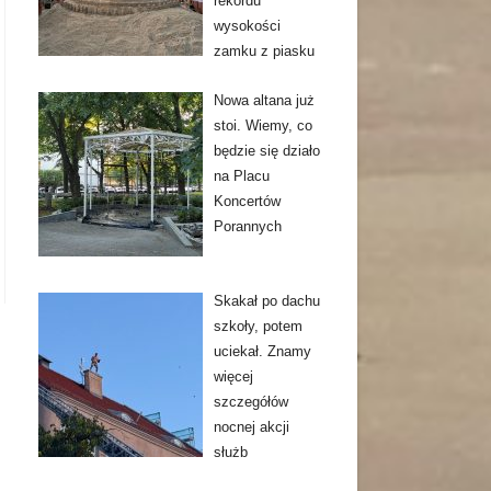
rekordu
wysokości
zamku z piasku
Nowa altana już
stoi. Wiemy, co
będzie się działo
na Placu
Koncertów
Porannych
Skakał po dachu
szkoły, potem
uciekał. Znamy
więcej
szczegółów
nocnej akcji
służb