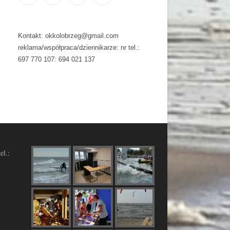
Kontakt: okkolobrzeg@gmail.com
reklama/współpraca/dziennikarze: nr tel.:
697 770 107: 694 021 137
el.: