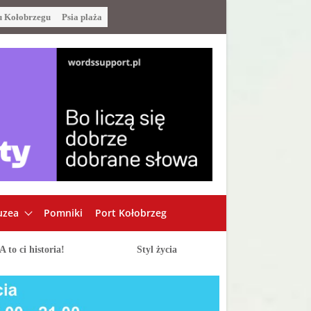
u Kołobrzegu
Psia plaża
zea
Pomniki
Port Kołobrzeg
A to ci historia!
Styl życia