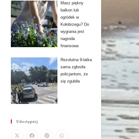
Masz piękny
balkon lub
ogródek w
Kołobrzegu? Do
wygrania jest
nagroda
finansowa
Rezolutna 9-latka
sama zgłosiła
policjantom, że
się zgubiła
Udostępnij