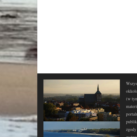
Wszyst
okkolo
(w tym
materi
portal
publi
zgody 
zastrz