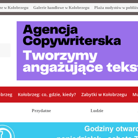
ze w Kołobrzegu
Galerie handlowe w Kołobrzegu
Plaża nudystów w pobliż
obrzeg
Kołobrzeg: co, gdzie, kiedy?
Zabytki w Kołobrzegu
Mu
Przydatne
Ludzie