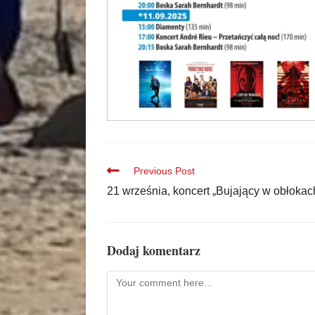
Previous Post
21 września, koncert „Bujający w obłokac
Dodaj komentarz