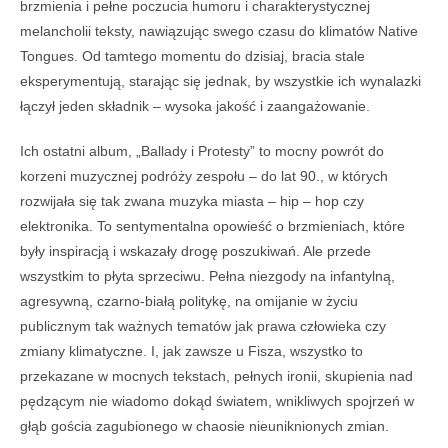
brzmienia i pełne poczucia humoru i charakterystycznej
melancholii teksty, nawiązując swego czasu do klimatów Native
Tongues. Od tamtego momentu do dzisiaj, bracia stale
eksperymentują, starając się jednak, by wszystkie ich wynalazki
łączył jeden składnik – wysoka jakość i zaangażowanie.
Ich ostatni album, „Ballady i Protesty” to mocny powrót do
korzeni muzycznej podróży zespołu – do lat 90., w których
rozwijała się tak zwana muzyka miasta – hip – hop czy
elektronika. To sentymentalna opowieść o brzmieniach, które
były inspiracją i wskazały drogę poszukiwań. Ale przede
wszystkim to płyta sprzeciwu. Pełna niezgody na infantylną,
agresywną, czarno-białą politykę, na omijanie w życiu
publicznym tak ważnych tematów jak prawa człowieka czy
zmiany klimatyczne. I, jak zawsze u Fisza, wszystko to
przekazane w mocnych tekstach, pełnych ironii, skupienia nad
pędzącym nie wiadomo dokąd światem, wnikliwych spojrzeń w
głąb gościa zagubionego w chaosie nieuniknionych zmian.