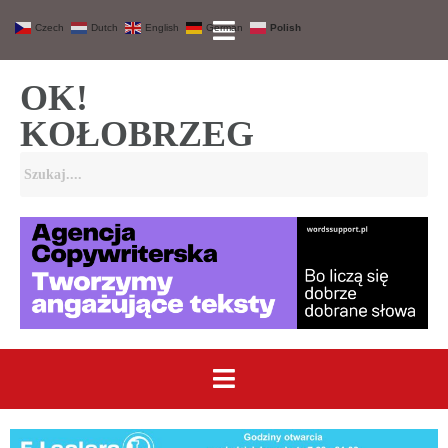
Czech
Dutch
English
German
Polish
OK!
KOŁOBRZEG