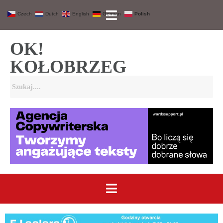
Czech
Dutch
English
German
Polish
OK!
KOŁOBRZEG