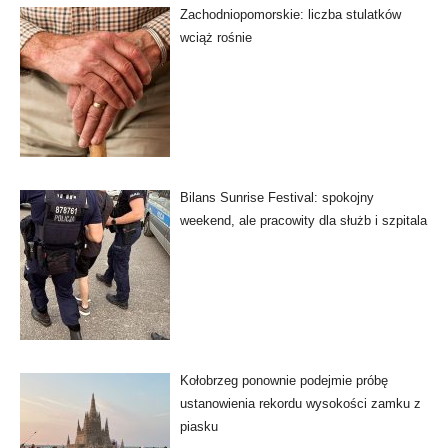
Zachodniopomorskie: liczba stulatków
wciąż rośnie
Bilans Sunrise Festival: spokojny
weekend, ale pracowity dla służb i szpitala
Kołobrzeg ponownie podejmie próbę
ustanowienia rekordu wysokości zamku z
piasku