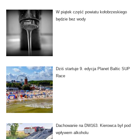
W piątek część powiatu kołobrzeskiego
będzie bez wody
Dziś startuje 9. edycja Planet Baltic SUP
Race
Dachowanie na DW163. Kierowca był pod
wpływem alkoholu