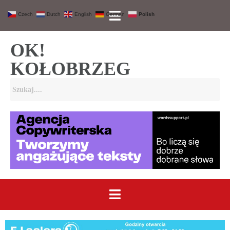
Czech
Dutch
English
German
Polish
OK!
KOŁOBRZEG