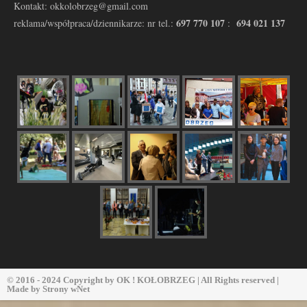
Kontakt: okkolobrzeg@gmail.com
697 770 107
694 021 137
reklama/współpraca/dziennikarze: nr tel.:
:
© 2016 - 2024 Copyright by
OK ! KOŁOBRZEG
| All Rights reserved |
Made by
Strony wNet