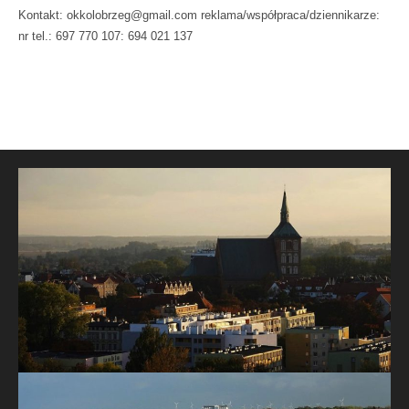
Kontakt: okkolobrzeg@gmail.com reklama/współpraca/dziennikarze:
nr tel.: 697 770 107: 694 021 137