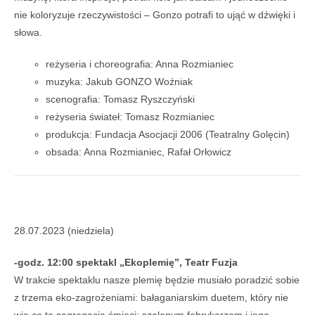
nie koloryzuje rzeczywistości – Gonzo potrafi to ująć w dźwięki i
słowa.
reżyseria i choreografia: Anna Rozmianiec
muzyka: Jakub GONZO Woźniak
scenografia: Tomasz Ryszczyński
reżyseria świateł: Tomasz Rozmianiec
produkcja: Fundacja Asocjacji 2006 (Teatralny Golęcin)
obsada: Anna Rozmianiec, Rafał Orłowicz
28.07.2023 (niedziela)
-godz. 12:00 spektakl „Ekoplemię”, Teatr Fuzja
W trakcie spektaklu nasze plemię będzie musiało poradzić sobie
z trzema eko-zagrożeniami: bałaganiarskim duetem, który nie
wie co to segregacja śmieci; szalonym fabrykarzem i jego