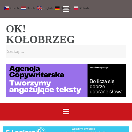
Czech
Dutch
English
German
Polish
OK!
KOŁOBRZEG