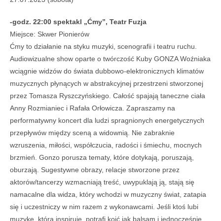
-godz. 22:00 spektakl „Ćmy”, Teatr Fuzja
Miejsce: Skwer Pionierów
Ćmy to działanie na styku muzyki, scenografii i teatru ruchu.
Audiowizualne show oparte o twórczość Kuby GONZA Woźniaka
wciągnie widzów do świata dubbowo-elektronicznych klimatów
muzycznych płynących w abstrakcyjnej przestrzeni stworzonej
przez Tomasza Ryszczyńskiego. Całość spajają taneczne ciała
Anny Rozmianiec i Rafała Orłowicza. Zapraszamy na
performatywny koncert dla ludzi spragnionych energetycznych
przepływów między sceną a widownią. Nie zabraknie
wzruszenia, miłości, współczucia, radości i śmiechu, mocnych
brzmień. Gonzo porusza tematy, które dotykają, poruszają,
oburzają. Sugestywne obrazy, relacje stworzone przez
aktorów/tancerzy wzmacniają treść, uwypuklają ją, stają się
namacalne dla widza, który wchodzi w muzyczny świat, zatapia
się i uczestniczy w nim razem z wykonawcami. Jeśli ktoś lubi
muzykę, która inspiruje, potrafi koić jak balsam i jednocześnie