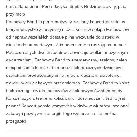
trasa: Sanatorium Perła Bałtyku, deptak Rodziewiczówny, plac
przy molo
Fachowcy Band to performatywny, szalony koncert-parada, w
którym wszystko zdarzyć się może. Kolorowa ekipa Fachowców
od napraw wszelakich dostaje pilne wezwanie do usterki w
wielkim domu modowym. Z impetem zatem ruszają na pomoc.
Połączenie tych dwóch światów zaowocuje wielkim muzycznym
wydarzeniem. Fachowcy Band to energetyczny, szalony, pełen
niespodzianek koncert, to mariaż elektronicznych dźwięków z
dźwiękami produkowanymi na rurach, kluczach, slapofonie,
zlewie i wielu ciekawych przedmiotach. Fachowcy Band to kolaż
technicznego świata fachowców z kolorowym światem mody.
Kolaż muzyki z teatrem, kolaż barw i doświadczeń. Jedno jest
pewne! Koncert porwie wszystkich widzów w wir tańca, szalonej
zabawy i pozytywnej energii. Tego wydarzenia nie można
przegapić!