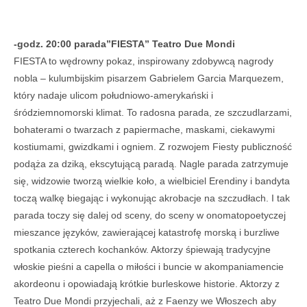
-godz. 20:00 parada”FIESTA” Teatro Due Mondi
FIESTA to wędrowny pokaz, inspirowany zdobywcą nagrody
nobla – kulumbijskim pisarzem Gabrielem Garcia Marquezem,
który nadaje ulicom południowo-amerykański i
śródziemnomorski klimat. To radosna parada, ze szczudlarzami,
bohaterami o twarzach z papiermache, maskami, ciekawymi
kostiumami, gwizdkami i ogniem. Z rozwojem Fiesty publiczność
podąża za dziką, ekscytującą paradą. Nagle parada zatrzymuje
się, widzowie tworzą wielkie koło, a wielbiciel Erendiny i bandyta
toczą walkę biegając i wykonując akrobacje na szczudłach. I tak
parada toczy się dalej od sceny, do sceny w onomatopoetyczej
mieszance języków, zawierającej katastrofę morską i burzliwe
spotkania czterech kochanków. Aktorzy śpiewają tradycyjne
włoskie pieśni a capella o miłości i buncie w akompaniamencie
akordeonu i opowiadają krótkie burleskowe historie. Aktorzy z
Teatro Due Mondi przyjechali, aż z Faenzy we Włoszech aby