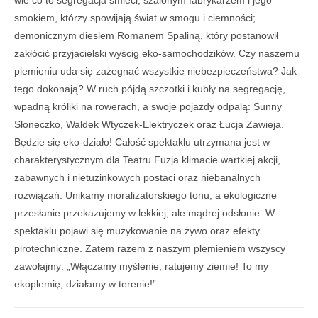
smokiem, którzy spowijają świat w smogu i ciemności;
demonicznym dieslem Romanem Spaliną, który postanowił
zakłócić przyjacielski wyścig eko-samochodzików. Czy naszemu
plemieniu uda się zażegnać wszystkie niebezpieczeństwa? Jak
tego dokonają? W ruch pójdą szczotki i kubły na segregację,
wpadną króliki na rowerach, a swoje pojazdy odpalą: Sunny
Słoneczko, Waldek Wtyczek-Elektryczek oraz Łucja Zawieja.
Będzie się eko-działo! Całość spektaklu utrzymana jest w
charakterystycznym dla Teatru Fuzja klimacie wartkiej akcji,
zabawnych i nietuzinkowych postaci oraz niebanalnych
rozwiązań. Unikamy moralizatorskiego tonu, a ekologiczne
przesłanie przekazujemy w lekkiej, ale mądrej odsłonie. W
spektaklu pojawi się muzykowanie na żywo oraz efekty
pirotechniczne. Zatem razem z naszym plemieniem wszyscy
zawołajmy: „Włączamy myślenie, ratujemy ziemie! To my
ekoplemię, działamy w terenie!”