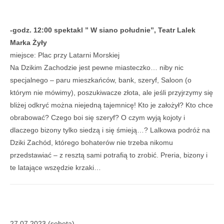
-godz. 12:00 spektakl ” W siano południe”, Teatr Lalek
Marka Żyły
miejsce: Plac przy Latarni Morskiej
Na Dzikim Zachodzie jest pewne miasteczko… niby nic
specjalnego – paru mieszkańców, bank, szeryf, Saloon (o
którym nie mówimy), poszukiwacze złota, ale jeśli przyjrzymy się
bliżej odkryć można niejedną tajemnicę! Kto je założył? Kto chce
obrabować? Czego boi się szeryf? O czym wyją kojoty i
dlaczego bizony tylko siedzą i się śmieją…? Lalkowa podróż na
Dziki Zachód, którego bohaterów nie trzeba nikomu
przedstawiać – z resztą sami potrafią to zrobić. Preria, bizony i
te latające wszędzie krzaki…
27.07.2023 (sobota)