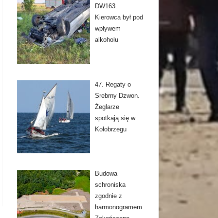
DW163.
Kierowca był pod
wpływem
alkoholu
47. Regaty o
Srebrny Dzwon.
Żeglarze
spotkają się w
Kołobrzegu
Budowa
schroniska
zgodnie z
harmonogramem.