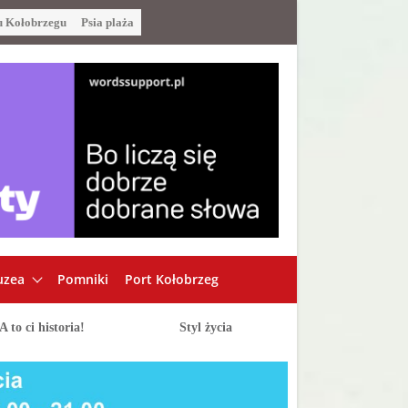
u Kołobrzegu
Psia plaża
zea
Pomniki
Port Kołobrzeg
A to ci historia!
Styl życia