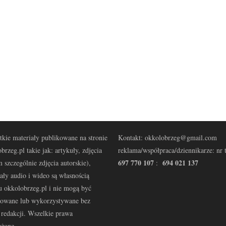
kie materiały publikowane na stronie
Kontakt: okkolobrzeg@gmail.com
brzeg.pl takie jak: artykuły, zdjęcia
reklama/współpraca/dziennikarze: nr t
697 770 107
694 021 137
 szczególnie zdjęcia autorskie),
:
ały audio i wideo są własnością
u okkolobrzeg.pl i nie mogą być
kowane lub wykorzystywane bez
redakcji. Wszelkie prawa
eżone.