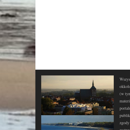
Wszyst
okkolo
(w tym
materi
portal
publi
zgody 
zastrz