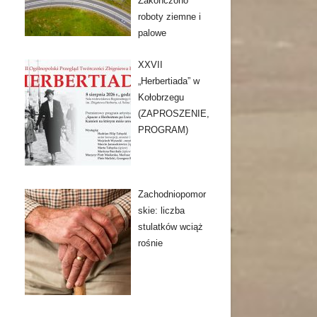
Zakończono
roboty ziemne i
palowe
XXVII
„Herbertiada” w
Kołobrzegu
(ZAPROSZENIE,
PROGRAM)
Zachodniopomor
skie: liczba
stulatków wciąż
rośnie