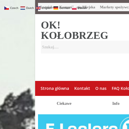
Lotnisko
Komunikacja Miejska
Markety spożywc
Czech
Dutch
English
German
Polish
OK!
KOŁOBRZEG
Strona główna
Kontakt
O nas
FAQ Koł
Ciekawe
Info