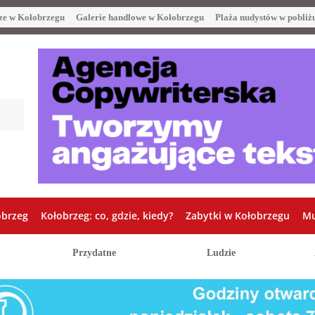
ze w Kołobrzegu
Galerie handlowe w Kołobrzegu
Plaża nudystów w pobliż
obrzeg
Kołobrzeg: co, gdzie, kiedy?
Zabytki w Kołobrzegu
Mu
Przydatne
Ludzie