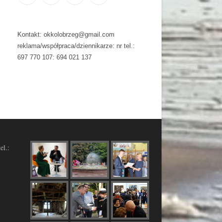
Kontakt: okkolobrzeg@gmail.com
reklama/współpraca/dziennikarze: nr tel.:
697 770 107: 694 021 137
el.: