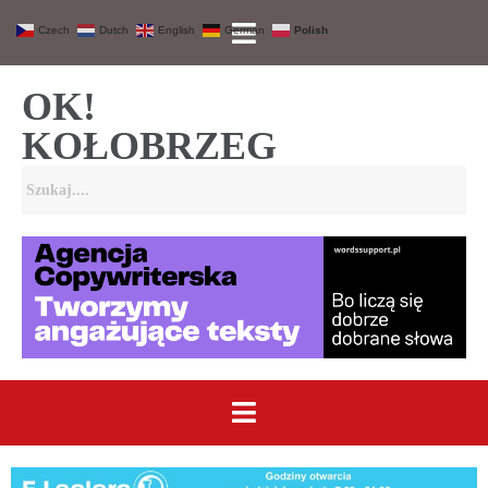
Czech
Dutch
English
German
Polish
OK!
KOŁOBRZEG