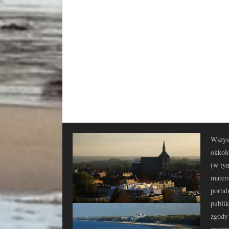
Wszyst
okkolo
(w tym
materi
portal
publi
zgody 
zastrz