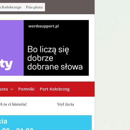
u Kołobrzegu
Psia plaża
zea
Pomniki
Port Kołobrzeg
A to ci historia!
Styl życia