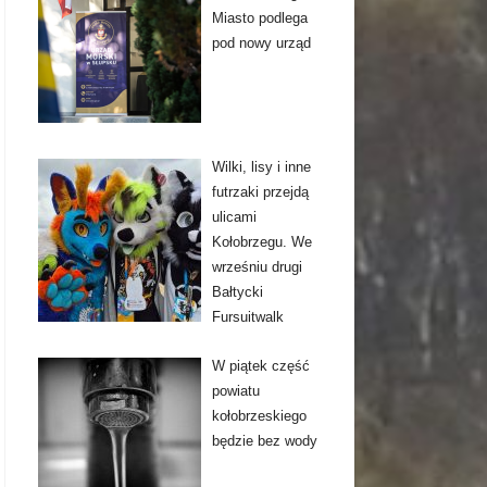
Miasto podlega
pod nowy urząd
Wilki, lisy i inne
futrzaki przejdą
ulicami
Kołobrzegu. We
wrześniu drugi
Bałtycki
Fursuitwalk
W piątek część
powiatu
kołobrzeskiego
będzie bez wody