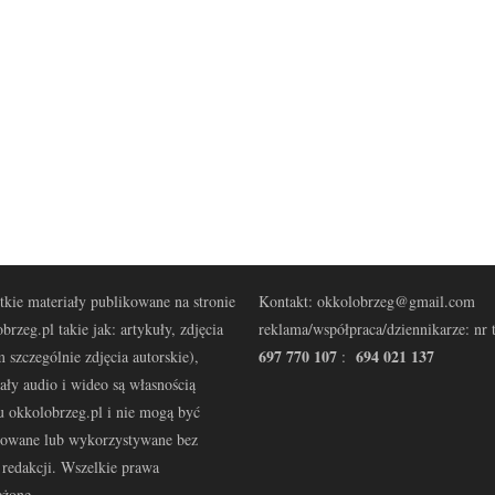
kie materiały publikowane na stronie
Kontakt: okkolobrzeg@gmail.com
brzeg.pl takie jak: artykuły, zdjęcia
reklama/współpraca/dziennikarze: nr t
697 770 107
694 021 137
 szczególnie zdjęcia autorskie),
:
ały audio i wideo są własnością
u okkolobrzeg.pl i nie mogą być
kowane lub wykorzystywane bez
redakcji. Wszelkie prawa
eżone.