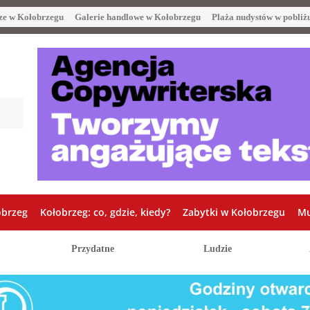
ze w Kołobrzegu
Galerie handlowe w Kołobrzegu
Plaża nudystów w pobliż
obrzeg
Kołobrzeg: co, gdzie, kiedy?
Zabytki w Kołobrzegu
Mu
Przydatne
Ludzie