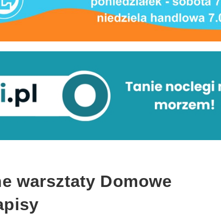
nne warsztaty Domowe
apisy