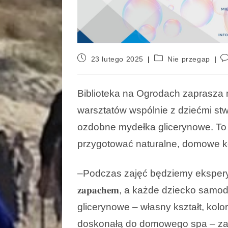
23 lutego 2025
Nie przegap
Biblioteka na Ogrodach zaprasza 
warsztatów wspólnie z dziećmi stw
ozdobne mydełka glicerynowe. To 
przygotować naturalne, domowe k
–
Podczas zajęć będziemy eksperymentować 𝐳 
𝐳𝐚𝐩𝐚𝐜𝐡𝐞𝐦, a każde dziecko s
glicerynowe – własny kształt, kolor
doskonałą do domowego spa – zap