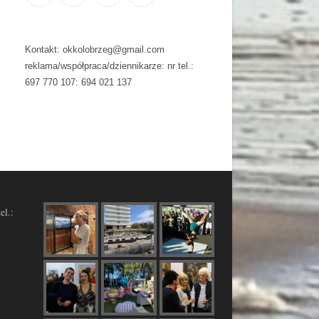
Kontakt: okkolobrzeg@gmail.com
reklama/współpraca/dziennikarze: nr tel.:
697 770 107: 694 021 137
el.: