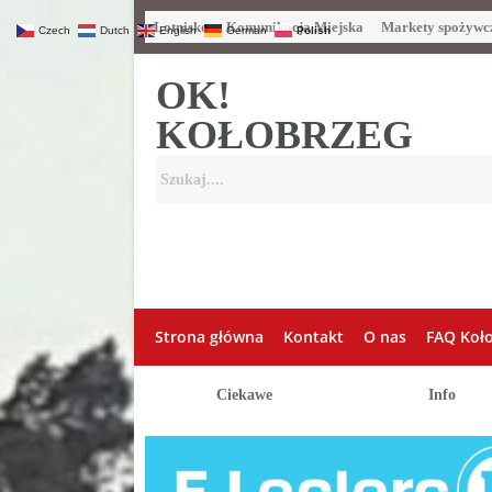
Lotnisko
Komunikacja Miejska
Markety spożywc
Czech
Dutch
English
German
Polish
OK!
KOŁOBRZEG
Strona główna
Kontakt
O nas
FAQ Koł
Ciekawe
Info