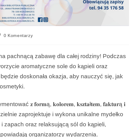
0 Komentarzy
na pachnącą zabawę dla całej rodziny! Podczas
orzycie aromatyczne sole do kąpieli oraz
będzie doskonała okazja, aby nauczyć się, jak
osmetyki.
𝐟𝐨𝐫𝐦ą, 𝐤𝐨𝐥𝐨𝐫𝐞𝐦, 𝐤𝐬𝐳𝐭𝐚ł𝐭𝐞𝐦, 𝐟𝐚𝐤𝐭𝐮𝐫ą 𝐢
amodzielnie zaprojektuje i wykona unikalne mydełko
 i zapach oraz relaksującą sól do kąpieli,
owiadają organizatorzy wydarzenia.