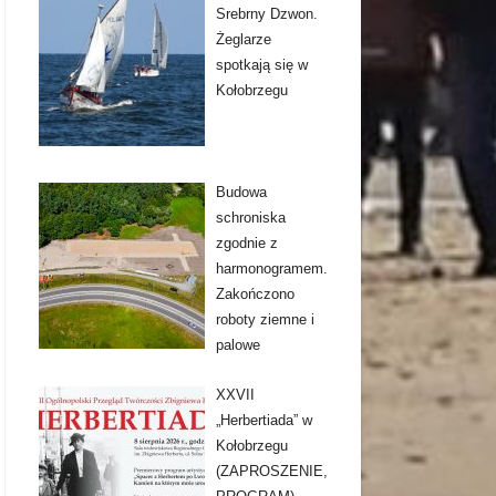
Srebrny Dzwon.
Żeglarze
spotkają się w
Kołobrzegu
Budowa
schroniska
zgodnie z
harmonogramem.
Zakończono
roboty ziemne i
palowe
XXVII
„Herbertiada” w
Kołobrzegu
(ZAPROSZENIE,