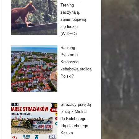
Trening
zaczynają,
zanim pojawią
się ludzie
(WIDEO)
Ranking
Pyszne.pl:
Kołobrzeg
kebabową stolicą
Polski?
Strażacy przejdą
plażą z Mielna
do Kołobrzegu.
Idą dla chorego
Kazika