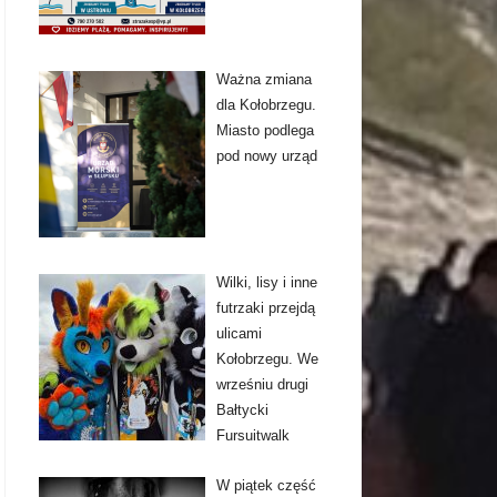
Ważna zmiana
dla Kołobrzegu.
Miasto podlega
pod nowy urząd
Wilki, lisy i inne
futrzaki przejdą
ulicami
Kołobrzegu. We
wrześniu drugi
Bałtycki
Fursuitwalk
W piątek część