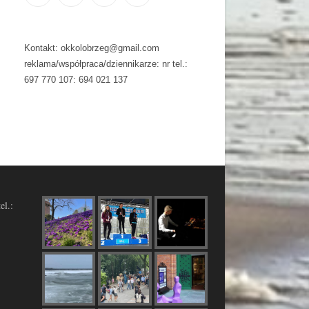
Kontakt: okkolobrzeg@gmail.com
reklama/współpraca/dziennikarze: nr tel.:
697 770 107: 694 021 137
el.: