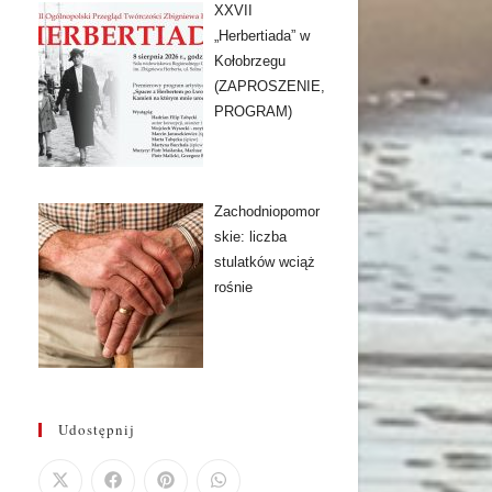
XXVII
„Herbertiada” w
Kołobrzegu
(ZAPROSZENIE,
PROGRAM)
Zachodniopomor
skie: liczba
stulatków wciąż
rośnie
Udostępnij