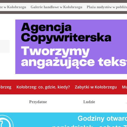
ze w Kołobrzegu
Galerie handlowe w Kołobrzegu
Plaża nudystów w pobliż
obrzeg
Kołobrzeg: co, gdzie, kiedy?
Zabytki w Kołobrzegu
Mu
Przydatne
Ludzie