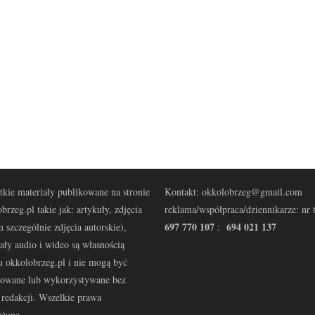
kie materiały publikowane na stronie
Kontakt: okkolobrzeg@gmail.com
brzeg.pl takie jak: artykuły, zdjęcia
reklama/współpraca/dziennikarze: nr t
697 770 107
694 021 137
 szczególnie zdjęcia autorskie),
:
ały audio i wideo są własnością
u okkolobrzeg.pl i nie mogą być
kowane lub wykorzystywane bez
redakcji. Wszelkie prawa
eżone.