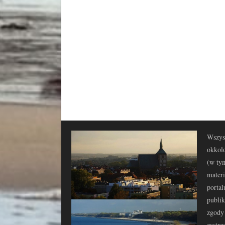
Wszyst
okkolo
(w tym
materi
portal
publi
zgody 
zastrz