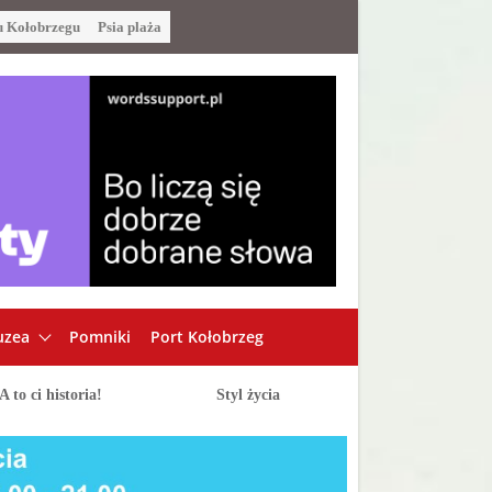
u Kołobrzegu
Psia plaża
zea
Pomniki
Port Kołobrzeg
A to ci historia!
Styl życia