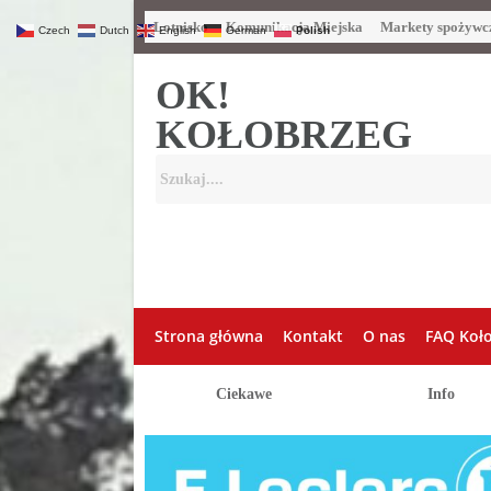
Lotnisko
Komunikacja Miejska
Markety spożywc
Czech
Dutch
English
German
Polish
OK!
KOŁOBRZEG
Strona główna
Kontakt
O nas
FAQ Koł
Ciekawe
Info