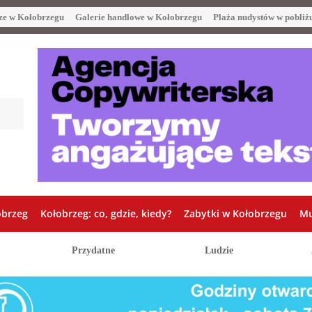
ze w Kołobrzegu
Galerie handlowe w Kołobrzegu
Plaża nudystów w pobliż
obrzeg
Kołobrzeg: co, gdzie, kiedy?
Zabytki w Kołobrzegu
Mu
Przydatne
Ludzie