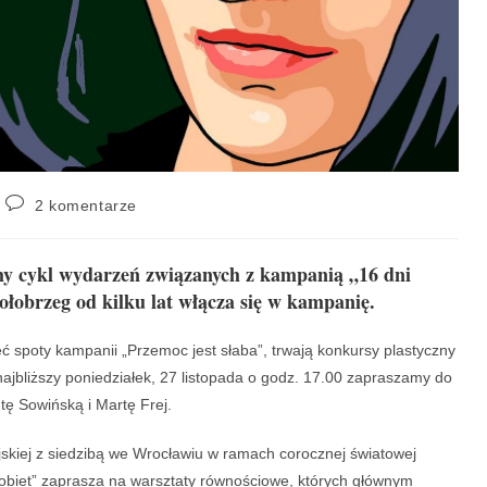
2 komentarze
my cykl wydarzeń związanych z kampanią „16 dni
łobrzeg od kilku lat włącza się w kampanię.
 spoty kampanii „Przemoc jest słaba”, trwają konkursy plastyczny
w najbliższy poniedziałek, 27 listopada o godz. 17.00 zapraszamy do
ę Sowińską i Martę Frej.
jskiej z siedzibą we Wrocławiu w ramach corocznej światowej
obiet” zaprasza na warsztaty równościowe, których głównym