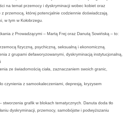
ści na temat przemocy i dyskryminacji wobec kobiet oraz
 przemocą, której potencjalnie codziennie doświadczają.
ki, w tym w Kołobrzegu.
kania z Prowadzącymi – Martą Frej oraz Danutą Sowińską – to:
zemocą fizyczną, psychiczną, seksualną i ekonomiczną.
ia z grupami defaworyzowanymi, dyskryminacją instytucjonalną,
i
ia ze świadomością ciała, zaznaczaniem swoich granic,
zynienia z samookaleczeniami, depresją, kryzysem
– stworzenia grafik w blokach tematycznych. Danuta doda tło
łaniu dyskryminacji, przemocy, samobójstw i podwyższaniu