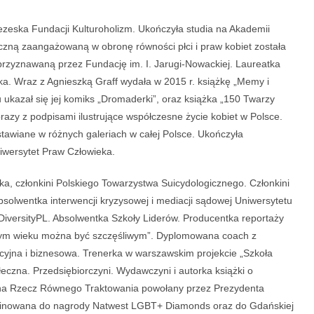
prezeska Fundacji Kulturoholizm. Ukończyła studia na Akademii
yczną zaangażowaną w obronę równości płci i praw kobiet została
rzyznawaną przez Fundację im. I. Jarugi-Nowackiej. Laureatka
uka. Wraz z Agnieszką Graff wydała w 2015 r. książkę „Memy i
u ukazał się jej komiks „Dromaderki”, oraz książka „150 Twarzy
brazy z podpisami ilustrujące współczesne życie kobiet w Polsce.
stawiane w różnych galeriach w całej Polsce. Ukończyła
iwersytet Praw Człowieka.
, członkini Polskiego Towarzystwa Suicydologicznego. Członkini
solwentka interwencji kryzysowej i mediacji sądowej Uniwersytetu
DiversityPL. Absolwentka Szkoły Liderów. Producentka reportaży
W tym wieku można być szczęśliwym”. Dyplomowana coach z
yjna i biznesowa. Trenerka w warszawskim projekcie „Szkoła
czna. Przedsiębiorczyni. Wydawczyni i autorka książki o
 na Rzecz Równego Traktowania powołany przez Prezydenta
inowana do nagrody Natwest LGBT+ Diamonds oraz do Gdańskiej