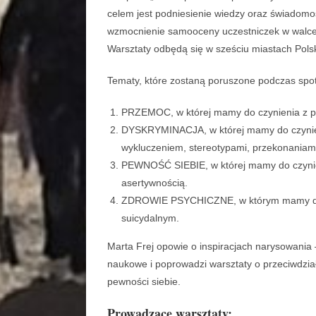
celem jest podniesienie wiedzy oraz świadomo
wzmocnienie samooceny uczestniczek w walce z
Warsztaty odbędą się w sześciu miastach Pols
Tematy, które zostaną poruszone podczas spot
PRZEMOC, w której mamy do czynienia z pr
DYSKRYMINACJA, w której mamy do czynien
wykluczeniem, stereotypami, przekonaniam
PEWNOŚĆ SIEBIE, w której mamy do czynien
asertywnością.
ZDROWIE PSYCHICZNE, w którym mamy do c
suicydalnym.
Marta Frej opowie o inspiracjach narysowania 
naukowe i poprowadzi warsztaty o przeciwdzia
pewności siebie.
Prowadzące warsztaty: