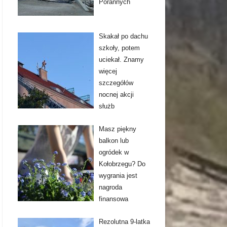
Porannych
Skakał po dachu
szkoły, potem
uciekał. Znamy
więcej
szczegółów
nocnej akcji
służb
Masz piękny
balkon lub
ogródek w
Kołobrzegu? Do
wygrania jest
nagroda
finansowa
Rezolutna 9-latka