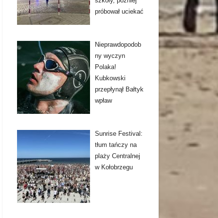
szkoły, później
próbował uciekać
Nieprawdopodob
ny wyczyn
Polaka!
Kubkowski
przepłynął Bałtyk
wpław
Sunrise Festival:
tłum tańczy na
plaży Centralnej
w Kołobrzegu