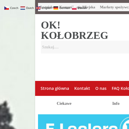
Lotnisko
Komunikacja Miejska
Markety spożywc
Czech
Dutch
English
German
Polish
OK!
KOŁOBRZEG
Strona główna
Kontakt
O nas
FAQ Koł
Ciekawe
Info