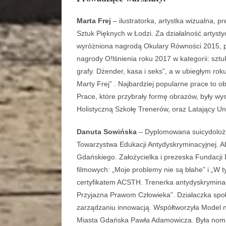
Marta Frej
– ilustratorka, artystka wizualna, 
Sztuk Pięknych w Łodzi. Za działalność artyst
wyróżniona nagrodą Okulary Równości 2015, p
nagrody O!lśnienia roku 2017 w kategorii: szt
grafy. Dżender, kasa i seks”, a w ubiegłym rok
Marty Frej” . Najbardziej popularne prace to o
Prace, które przybrały formę obrazów, były wy
Holistyczną Szkołę Trenerów, oraz Latający Un
Danuta Sowińska
– Dyplomowana suicydolożka
Towarzystwa Edukacji Antydyskryminacyjnej. Ab
Gdańskiego. Założycielka i prezeska Fundacji 
filmowych: „Moje problemy nie są błahe” i „
certyfikatem ACSTH. Trenerka antydyskryminac
Przyjazna Prawom Człowieka”. Działaczka społe
zarządzaniu innowacją. Współtworzyła Model
Miasta Gdańska Pawła Adamowicza. Była nom