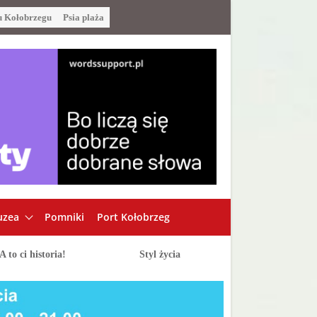
u Kołobrzegu
Psia plaża
zea
Pomniki
Port Kołobrzeg
A to ci historia!
Styl życia