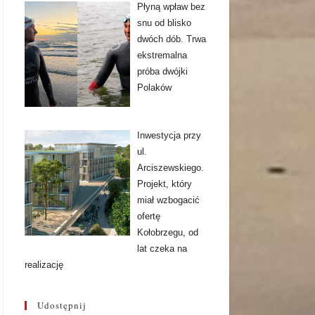
Płyną wpław bez
snu od blisko
dwóch dób. Trwa
ekstremalna
próba dwójki
Polaków
Inwestycja przy
ul.
Arciszewskiego.
Projekt, który
miał wzbogacić
ofertę
Kołobrzegu, od
lat czeka na
realizację
Udostępnij