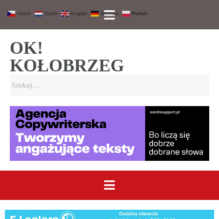
Czech
Dutch
English
German
Polish
OK!
KOŁOBRZEG