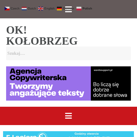
Czech
Dutch
English
German
Polish
OK!
KOŁOBRZEG