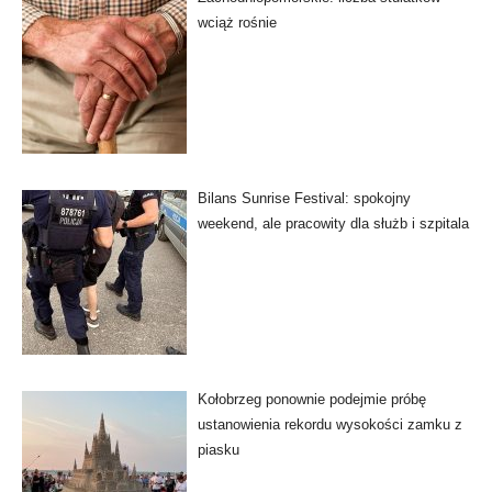
wciąż rośnie
Bilans Sunrise Festival: spokojny
weekend, ale pracowity dla służb i szpitala
Kołobrzeg ponownie podejmie próbę
ustanowienia rekordu wysokości zamku z
piasku