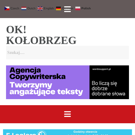
Czech
Dutch
English
German
Polish
OK!
KOŁOBRZEG