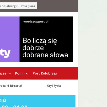
u Kołobrzegu
Psia plaża
zea
Pomniki
Port Kołobrzeg
A to ci historia!
Styl życia