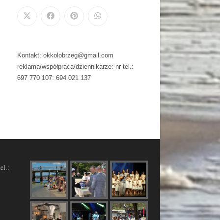
Kontakt: okkolobrzeg@gmail.com
reklama/współpraca/dziennikarze: nr tel.:
697 770 107: 694 021 137
el.: