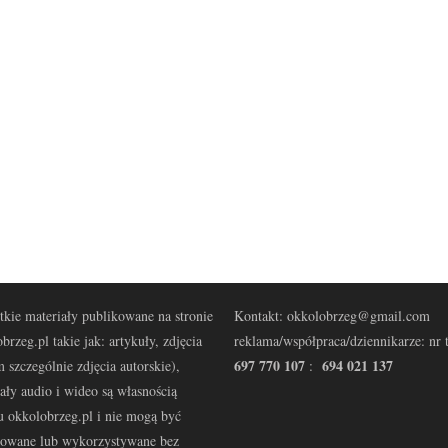
kie materiały publikowane na stronie
Kontakt: okkolobrzeg@gmail.com
brzeg.pl takie jak: artykuły, zdjęcia
reklama/współpraca/dziennikarze: nr t
697 770 107
694 021 137
 szczególnie zdjęcia autorskie),
:
ały audio i wideo są własnością
u okkolobrzeg.pl i nie mogą być
kowane lub wykorzystywane bez