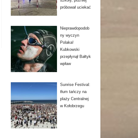
szkoły, później
próbował uciekać
Nieprawdopodob
ny wyczyn
Polaka!
Kubkowski
przepłynął Bałtyk
wpław
Sunrise Festival:
tłum tańczy na
plaży Centralnej
w Kołobrzegu