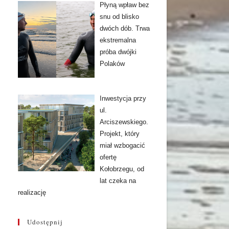
Płyną wpław bez
snu od blisko
dwóch dób. Trwa
ekstremalna
próba dwójki
Polaków
Inwestycja przy
ul.
Arciszewskiego.
Projekt, który
miał wzbogacić
ofertę
Kołobrzegu, od
lat czeka na
realizację
Udostępnij