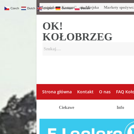
Lotnisko
Komunikacja Miejska
Markety spożywc
Czech
Dutch
English
German
Polish
OK!
KOŁOBRZEG
Strona główna
Kontakt
O nas
FAQ Koł
Ciekawe
Info