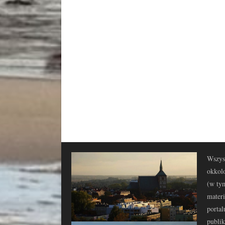
Wszyst
okkolo
(w tym
materi
portal
publi