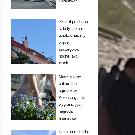
Porannych
Skakał po dachu
szkoły, potem
uciekał. Znamy
więcej
szczegółów
nocnej akcji
służb
Masz piękny
balkon lub
ogródek w
Kołobrzegu? Do
wygrania jest
nagroda
finansowa
Rezolutna 9-latka