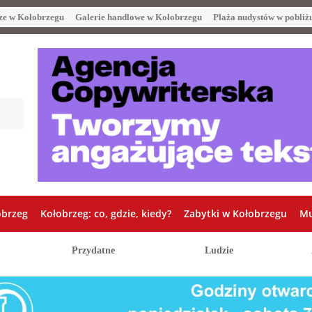
ze w Kołobrzegu
Galerie handlowe w Kołobrzegu
Plaża nudystów w pobliż
obrzeg
Kołobrzeg: co, gdzie, kiedy?
Zabytki w Kołobrzegu
Mu
Przydatne
Ludzie