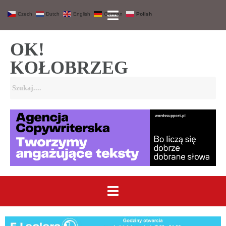
Czech
Dutch
English
German
Polish
OK!
KOŁOBRZEG