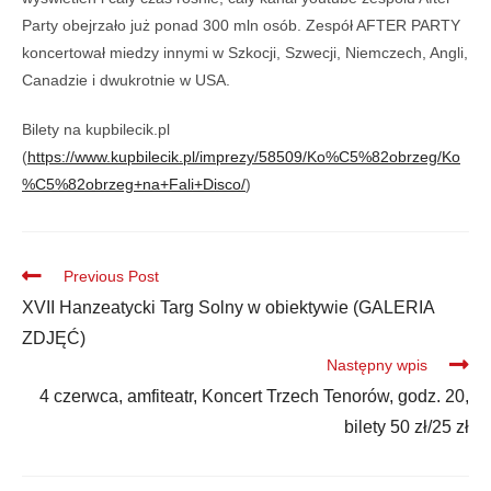
Party obejrzało już ponad 300 mln osób. Zespół AFTER PARTY
koncertował miedzy innymi w Szkocji, Szwecji, Niemczech, Angli,
Canadzie i dwukrotnie w USA.
Bilety na kupbilecik.pl
(
https://www.kupbilecik.pl/imprezy/58509/Ko%C5%82obrzeg/Ko
%C5%82obrzeg+na+Fali+Disco/
)
Previous Post
XVII Hanzeatycki Targ Solny w obiektywie (GALERIA
ZDJĘĆ)
Następny wpis
4 czerwca, amfiteatr, Koncert Trzech Tenorów, godz. 20,
bilety 50 zł/25 zł