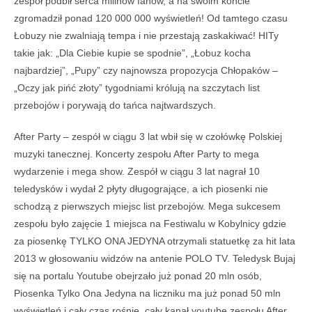
zespół podbił serca milinów fanów, a na swoim koncie
zgromadził ponad 120 000 000 wyświetleń! Od tamtego czasu
Łobuzy nie zwalniają tempa i nie przestają zaskakiwać! HITy
takie jak: „Dla Ciebie kupie se spodnie”, „Łobuz kocha
najbardziej”, „Pupy” czy najnowsza propozycja Chłopaków –
„Oczy jak pińć złoty” tygodniami królują na szczytach list
przebojów i porywają do tańca najtwardszych.
After Party – zespół w ciągu 3 lat wbił się w czołówkę Polskiej
muzyki tanecznej. Koncerty zespołu After Party to mega
wydarzenie i mega show. Zespół w ciągu 3 lat nagrał 10
teledysków i wydał 2 płyty długogrające, a ich piosenki nie
schodzą z pierwszych miejsc list przebojów. Mega sukcesem
zespołu było zajęcie 1 miejsca na Festiwalu w Kobylnicy gdzie
za piosenkę TYLKO ONA JEDYNA otrzymali statuetkę za hit lata
2013 w głosowaniu widzów na antenie POLO TV. Teledysk Bujaj
się na portalu Youtube obejrzało już ponad 20 mln osób,
Piosenka Tylko Ona Jedyna na liczniku ma już ponad 50 mln
wyświetleń i cały czas rośnie, cały kanał youtube zespołu After