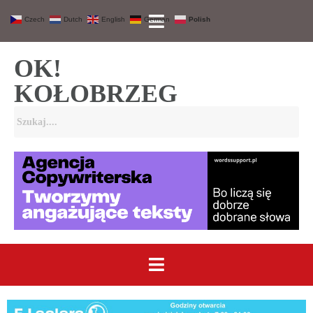
Czech
Dutch
English
German
Polish
OK!
KOŁOBRZEG