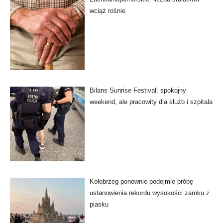
wciąż rośnie
Bilans Sunrise Festival: spokojny
weekend, ale pracowity dla służb i szpitala
Kołobrzeg ponownie podejmie próbę
ustanowienia rekordu wysokości zamku z
piasku