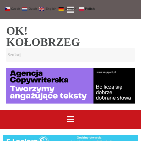
Czech
Dutch
English
German
Polish
OK!
KOŁOBRZEG