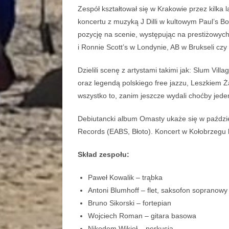
Zespół kształtował się w Krakowie przez kilka l
koncertu z muzyką J Dilli w kultowym Paul’s 
pozycję na scenie, występując na prestiżowych 
i Ronnie Scott’s w Londynie, AB w Brukseli czy
Dzielili scenę z artystami takimi jak: Slum Vil
oraz legendą polskiego free jazzu, Leszkiem Ż
wszystko to, zanim jeszcze wydali choćby jeden
Debiutancki album Omasty ukaże się w paździe
Records (EABS, Błoto). Koncert w Kołobrzegu 
Skład zespołu:
Paweł Kowalik – trąbka
Antoni Blumhoff – flet, saksofon sopranowy
Bruno Sikorski – fortepian
Wojciech Roman – gitara basowa
Nikodem Wikieł – perkusja