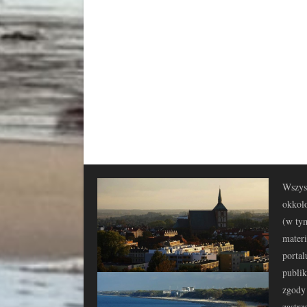
Wszyst
okkolo
(w tym
materi
portal
publi
zgody 
zastrz