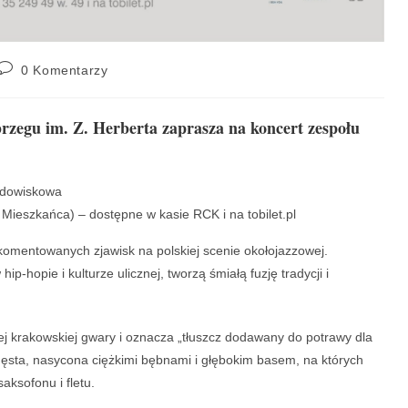
0 Komentarzy
zegu im. Z. Herberta zaprasza na koncert zespołu
widowiskowa
a Mieszkańca) – dostępne w kasie RCK i na tobilet.pl
 komentowanych zjawisk na polskiej scenie okołojazzowej.
ip-hopie i kulturze ulicznej, tworzą śmiałą fuzję tradycji i
nej krakowskiej gwary i oznacza „tłuszcz dodawany do potrawy dla
gęsta, nasycona ciężkimi bębnami i głębokim basem, na których
saksofonu i fletu.