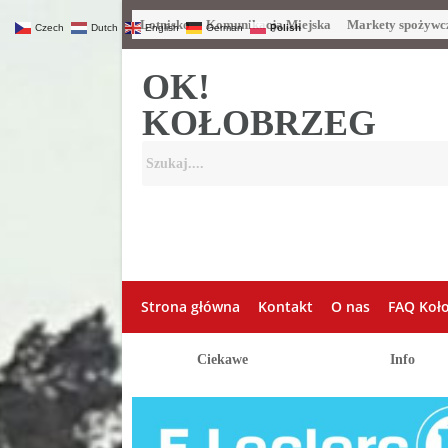
Lotnisko
Komunikacja Miejska
Markety spożywc
Czech
Dutch
English
German
Polish
OK!
KOŁOBRZEG
Strona główna
Kontakt
O nas
FAQ Koł
Ciekawe
Info