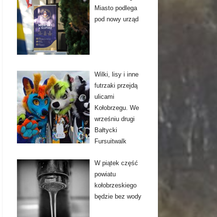
Miasto podlega
pod nowy urząd
Wilki, lisy i inne
futrzaki przejdą
ulicami
Kołobrzegu. We
wrześniu drugi
Bałtycki
Fursuitwalk
W piątek część
powiatu
kołobrzeskiego
będzie bez wody