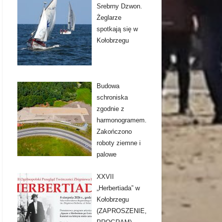
Srebrny Dzwon.
Żeglarze
spotkają się w
Kołobrzegu
Budowa
schroniska
zgodnie z
harmonogramem.
Zakończono
roboty ziemne i
palowe
XXVII
„Herbertiada” w
Kołobrzegu
(ZAPROSZENIE,