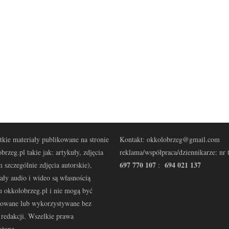
kie materiały publikowane na stronie
Kontakt: okkolobrzeg@gmail.com
brzeg.pl takie jak: artykuły, zdjęcia
reklama/współpraca/dziennikarze: nr t
697 770 107
694 021 137
 szczególnie zdjęcia autorskie),
:
ały audio i wideo są własnością
u okkolobrzeg.pl i nie mogą być
kowane lub wykorzystywane bez
redakcji. Wszelkie prawa
eżone.