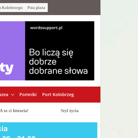
u Kołobrzegu
Psia plaża
zea
Pomniki
Port Kołobrzeg
A to ci historia!
Styl życia