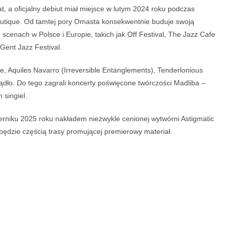
at, a oficjalny debiut miał miejsce w lutym 2024 roku podczas
Boutique. Od tamtej pory Omasta konsekwentnie buduje swoją
scenach w Polsce i Europie, takich jak Off Festival, The Jazz Cafe
 Gent Jazz Festival.
lage, Aquiles Navarro (Irreversible Entanglements), Tenderlonious
ądło. Do tego zagrali koncerty poświęcone twórczości Madliba –
 singiel.
rniku 2025 roku nakładem niezwykle cenionej wytwórni Astigmatic
będzie częścią trasy promującej premierowy materiał.