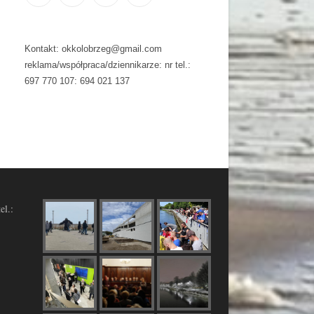
Kontakt: okkolobrzeg@gmail.com
reklama/współpraca/dziennikarze: nr tel.:
697 770 107: 694 021 137
el.: