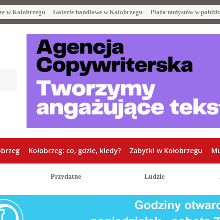
ze w Kołobrzegu
Galerie handlowe w Kołobrzegu
Plaża nudystów w pobliż
obrzeg
Kołobrzeg: co, gdzie, kiedy?
Zabytki w Kołobrzegu
Mu
Przydatne
Ludzie