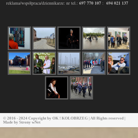
697 770 107
694 021 137
reklama/współpraca/dziennikarze: nr tel.:
:
© 2016 - 2024 Copyright by
OK ! KOŁOBRZEG
| All Rights reserved |
Made by
Strony wNet