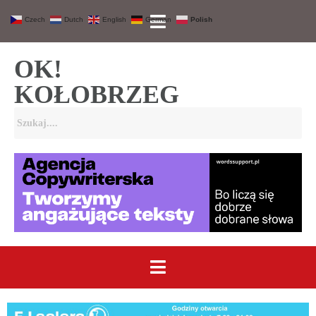
Czech
Dutch
English
German
Polish
OK!
KOŁOBRZEG