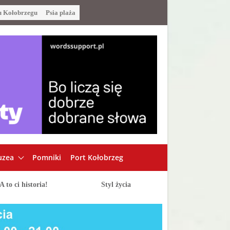
u Kołobrzegu
Psia plaża
zea
Pomniki
Port Kołobrzeg
A to ci historia!
Styl życia