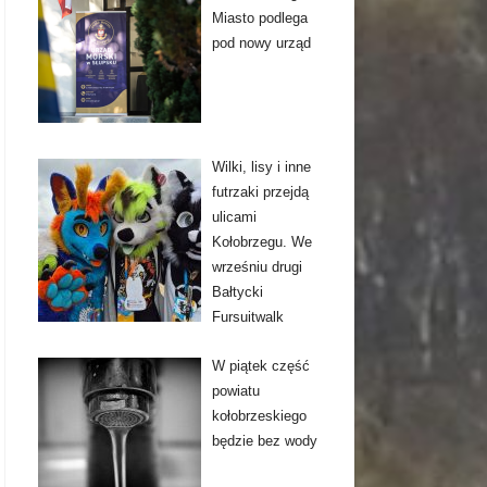
Miasto podlega
pod nowy urząd
Wilki, lisy i inne
futrzaki przejdą
ulicami
Kołobrzegu. We
wrześniu drugi
Bałtycki
Fursuitwalk
W piątek część
powiatu
kołobrzeskiego
będzie bez wody