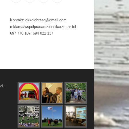
Kontakt: okkolobrzeg@gmail.com
reklama/współpraca/dziennikarze: nr tel.:
697 770 107: 694 021 137
el.: