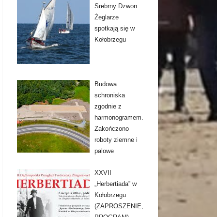
Srebrny Dzwon.
Żeglarze
spotkają się w
Kołobrzegu
Budowa
schroniska
zgodnie z
harmonogramem.
Zakończono
roboty ziemne i
palowe
XXVII
„Herbertiada” w
Kołobrzegu
(ZAPROSZENIE,