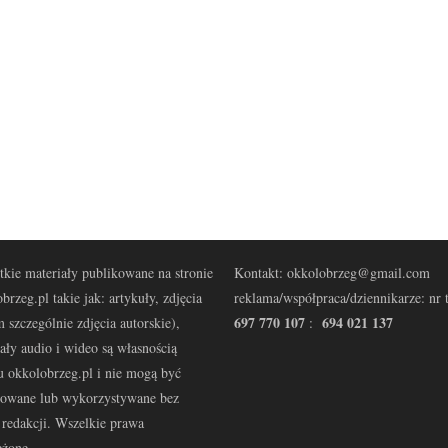
kie materiały publikowane na stronie
Kontakt: okkolobrzeg@gmail.com
brzeg.pl takie jak: artykuły, zdjęcia
reklama/współpraca/dziennikarze: nr t
697 770 107
694 021 137
 szczególnie zdjęcia autorskie),
:
ały audio i wideo są własnością
u okkolobrzeg.pl i nie mogą być
kowane lub wykorzystywane bez
redakcji. Wszelkie prawa
eżone.