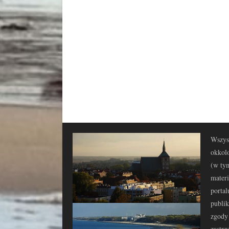
Wszyst
okkolo
(w tym
materi
portal
publi
zgody 
zastrz