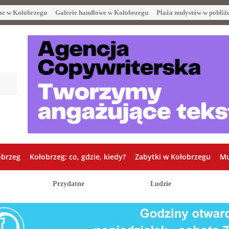
ze w Kołobrzegu
Galerie handlowe w Kołobrzegu
Plaża nudystów w pobliż
obrzeg
Kołobrzeg: co, gdzie, kiedy?
Zabytki w Kołobrzegu
Mu
Przydatne
Ludzie