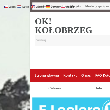
Lotnisko
Komunikacja Miejska
Markety spożywc
Czech
Dutch
English
German
Polish
OK!
KOŁOBRZEG
Strona główna
Kontakt
O nas
FAQ Koł
Ciekawe
Info