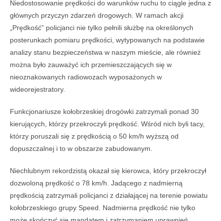
Niedostosowanie prędkości do warunków ruchu to ciągle jedna z
głównych przyczyn zdarzeń drogowych. W ramach akcji
„Prędkość” policjanci nie tylko pełnili służbę na określonych
posterunkach pomiaru prędkości, wytypowanych na podstawie
analizy stanu bezpieczeństwa w naszym mieście, ale również
można było zauważyć ich przemieszczających się w
nieoznakowanych radiowozach wyposażonych w
wideorejestratory.
Funkcjonariusze kołobrzeskiej drogówki zatrzymali ponad 30
kierujących, którzy przekroczyli prędkość. Wśród nich byli tacy,
którzy poruszali się z prędkością o 50 km/h wyższą od
dopuszczalnej i to w obszarze zabudowanym.
Niechlubnym rekordzistą okazał się kierowca, który przekroczył
dozwoloną prędkość o 78 km/h. Jadącego z nadmierną
prędkością zatrzymali policjanci z działającej na terenie powiatu
kołobrzeskiego grupy Speed. Nadmierna prędkość nie tylko
może skończyć się mandatem i zatrzymaniem uprawnień.