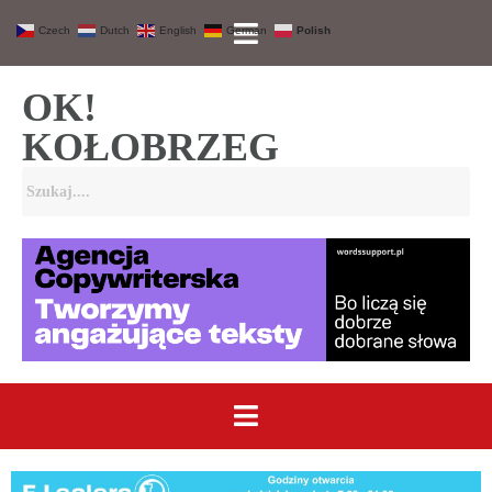
Czech
Dutch
English
German
Polish
OK!
KOŁOBRZEG