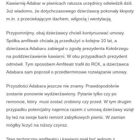
Kawiarnię Adabar w piwnicach ratusza urzędnicy odwiedzili dziś.
Już wiadomo, że dotychczasowego dzierżawcę pokonały kłopoty
m.in. z przeciekającym dachem, wilgocią i wentylacją.
Przypomnijmy, obaj dzierżawcy chcieli kontynuować umowy.
Spółka amfiteatr chciała ją przedłużyć o kolejne 10 lat, a
dzierżawca Adabaru zabiegał o zgodę prezydenta Kołobrzegu
na poddzierżawienie kawiarni. W obu przypadkach prezydent
odmówił. Tym sposobem Amfiteatr trafił do RCK, a dzierżawca
Adabara sam poprosił o przedterminowe rozwiązanie umowy.
Przyszłości Adabara jeszcze nie znamy. Prawdopodobnie
zostanie ponownie wydzierżawiony. Pytanie tylko czy po
remoncie, który musi zostać zrobiony czy przed. W tym drugim
przypadku potencjalny najemca razem z umową dzierżawy wziął
by też na swoje barki remont zabytkowych piwnic. W zamian
mógłby liczyć na niższy czynsz.
Stan techniczny amfiteatru i kawiarni miał być jednym z