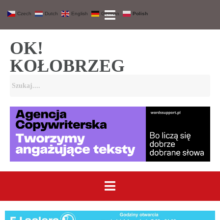
Czech
Dutch
English
German
Polish
OK!
KOŁOBRZEG