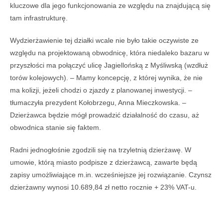
kluczowe dla jego funkcjonowania ze względu na znajdującą się
tam infrastrukturę.
Wydzierżawienie tej działki wcale nie było takie oczywiste ze
względu na projektowaną obwodnicę, która niedaleko bazaru w
przyszłości ma połączyć ulicę Jagiellońską z Myśliwską (wzdłuż
torów kolejowych). – Mamy koncepcję, z której wynika, że nie
ma kolizji, jeżeli chodzi o zjazdy z planowanej inwestycji. –
tłumaczyła prezydent Kołobrzegu, Anna Mieczkowska. –
Dzierżawca będzie mógł prowadzić działalność do czasu, aż
obwodnica stanie się faktem.
Radni jednogłośnie zgodzili się na trzyletnią dzierżawę. W
umowie, którą miasto podpisze z dzierżawcą, zawarte będą
zapisy umożliwiające m.in. wcześniejsze jej rozwiązanie. Czynsz
dzierżawny wynosi 10.689,84 zł netto rocznie + 23% VAT-u.