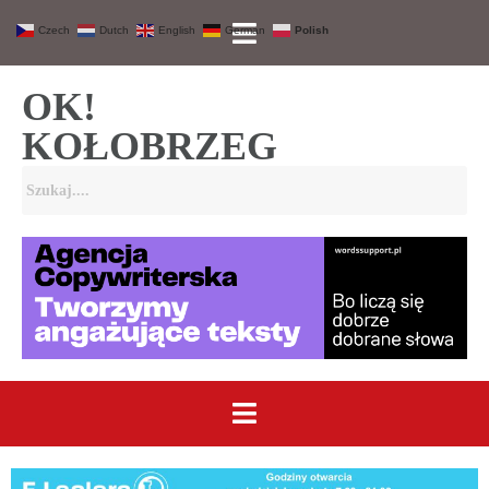
Czech
Dutch
English
German
Polish
OK!
KOŁOBRZEG