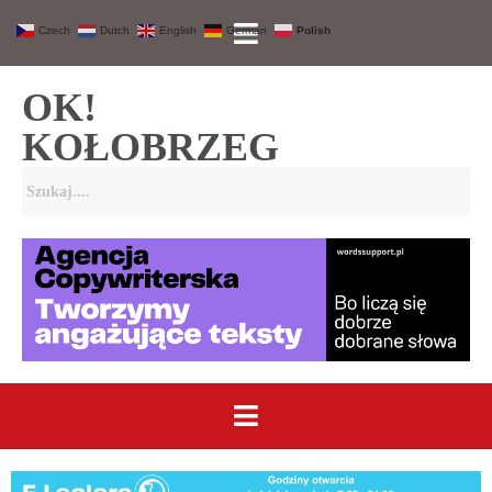
Czech
Dutch
English
German
Polish
OK!
KOŁOBRZEG