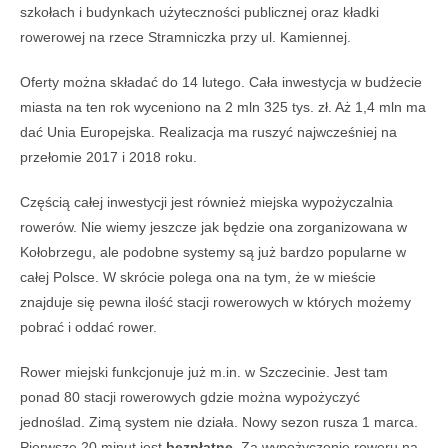
szkołach i budynkach użyteczności publicznej oraz kładki
rowerowej na rzece Stramniczka przy ul. Kamiennej.
Oferty można składać do 14 lutego. Cała inwestycja w budżecie
miasta na ten rok wyceniono na 2 mln 325 tys. zł. Aż 1,4 mln ma
dać Unia Europejska. Realizacja ma ruszyć najwcześniej na
przełomie 2017 i 2018 roku.
Częścią całej inwestycji jest również miejska wypożyczalnia
rowerów. Nie wiemy jeszcze jak będzie ona zorganizowana w
Kołobrzegu, ale podobne systemy są już bardzo popularne w
całej Polsce. W skrócie polega ona na tym, że w mieście
znajduje się pewna ilość stacji rowerowych w których możemy
pobrać i oddać rower.
Rower miejski funkcjonuje już m.in. w Szczecinie. Jest tam
ponad 80 stacji rowerowych gdzie można wypożyczyć
jednoślad. Zimą system nie działa. Nowy sezon rusza 1 marca.
Pierwsze 20 minut jest
bezpłatne.
Za wypożyczenie roweru na