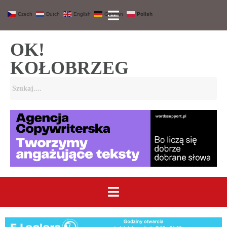
Czech
Dutch
English
German
Polish
OK!
KOŁOBRZEG