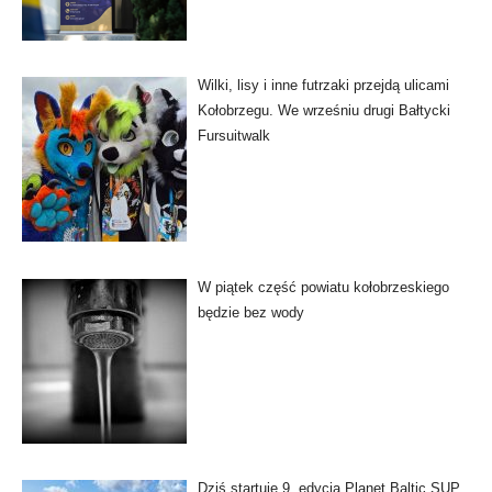
Wilki, lisy i inne futrzaki przejdą ulicami
Kołobrzegu. We wrześniu drugi Bałtycki
Fursuitwalk
W piątek część powiatu kołobrzeskiego
będzie bez wody
Dziś startuje 9. edycja Planet Baltic SUP