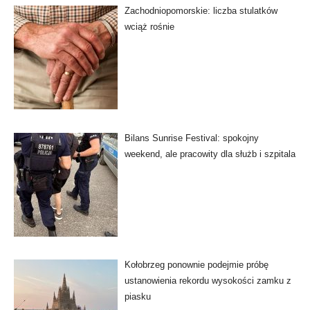
Zachodniopomorskie: liczba stulatków
wciąż rośnie
Bilans Sunrise Festival: spokojny
weekend, ale pracowity dla służb i szpitala
Kołobrzeg ponownie podejmie próbę
ustanowienia rekordu wysokości zamku z
piasku