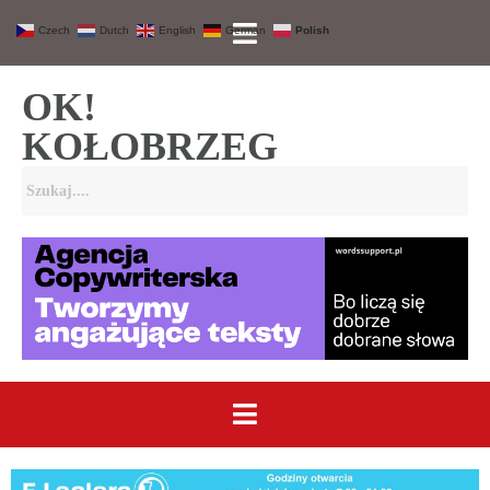
Czech
Dutch
English
German
Polish
OK!
KOŁOBRZEG