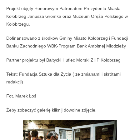
Projekt obj
ę
ty Honorowym Patronatem Prezydenta Miasta
Ko
ł
obrzeg Janusza Gromka oraz Muzeum Or
ęż
a Polskiego w
Ko
ł
obrzegu.
Dofinansowano
z środków
Gmin
y
Miasto Ko
ł
obrzeg
i
Fundacj
i
Banku Zachodniego WBK-Program Bank Ambitnej M
ł
odzie
ż
y
Partner projektu
był
Ba
ł
tycki Hufiec Morski ZHP Ko
ł
obrzeg
Tekst: Fundacja Sztuka dla Życia ( ze zmianami i skrótami
redakcji)
Fot. Marek Łoś
Żeby zobaczyć galerię kliknij dowolne zdjęcie.