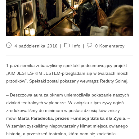
4 października 2016
Info
0 Komentarzy
1
pa
ź
dziernika
zobaczyliśmy spektakl
podsum
uwujący
projekt
„
KIM JESTE
Ś
-KIM JESTEM-przegl
ą
dam si
ę
w twarzach moich
przodków”.
Spektakl
został pokazany
wewn
ą
trz Reduty Solnej
.
– D
eszczowa aura za oknem uniemo
ż
liwi
ł
a pokazanie naszych
dzia
ł
a
ń
teatralnych w plenerze. W zwi
ą
zku z tym
ż
ywy ogie
ń
zredukowali
ś
my do minimum w postaci dziesi
ą
tków zniczy
–
mówi
Marta Paradecka, prezes Fundacji Sztuka dla Życia
. –
W zamian
zyskali
ś
my niepowtarzalny klimat miejsca owianego
histori
ą
, a przestrze
ń
teatralna, która nam si
ę
zacie
ś
ni
ł
a