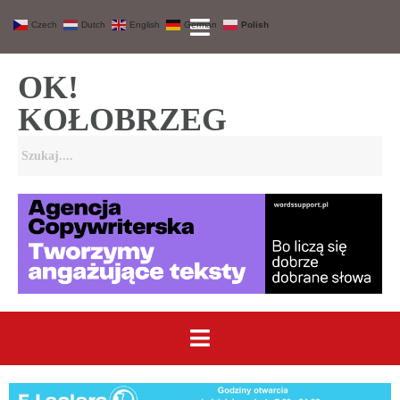
Czech
Dutch
English
German
Polish
OK!
KOŁOBRZEG