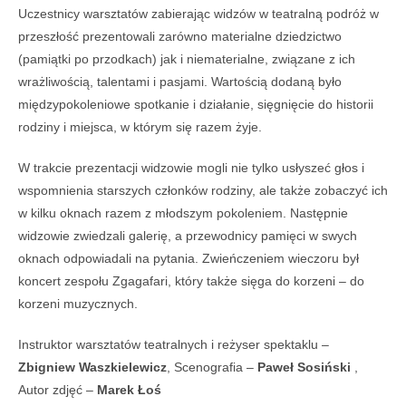
Uczestnicy warsztatów zabieraj
ą
c widzów w teatraln
ą
podróż w
przesz
ł
o
ść
prezentowali zarówno materialne dziedzictwo
(pami
ą
tki po przodkach) jak i niematerialne, zwi
ą
zane z ich
wra
ż
liwo
ś
ci
ą
, talentami i pasjami. Warto
ś
ci
ą
dodan
ą
by
ł
o
mi
ę
dzypokoleniowe spotkanie i dzia
ł
anie, si
ę
gni
ę
cie do historii
rodziny i miejsca, w którym si
ę
razem
ż
yje.
W trakcie prezentacji widzowie mogli nie tylko us
ł
ysze
ć
g
ł
os i
wspomnienia starszych cz
ł
onków rodziny, ale tak
ż
e zobaczy
ć
ich
w kilku oknach razem z m
ł
odszym pokoleniem. Nast
ę
pnie
widzowie zwiedzali galeri
ę
, a przewodnicy pami
ę
ci w swych
oknach odpowiadali na pytania.
Zwie
ń
czeniem wieczoru by
ł
koncert zespo
ł
u Zgagafari, który tak
ż
e si
ę
ga do korzeni
–
do
korzeni muzycznych.
Instruktor warsztatów teatralnych i re
ż
yser spektaklu
–
Zbigniew Waszkielewicz
,
Scenografia
–
Pawe
ł
Sosi
ń
ski
,
Autor zdj
ęć
–
Marek
Ł
o
ś