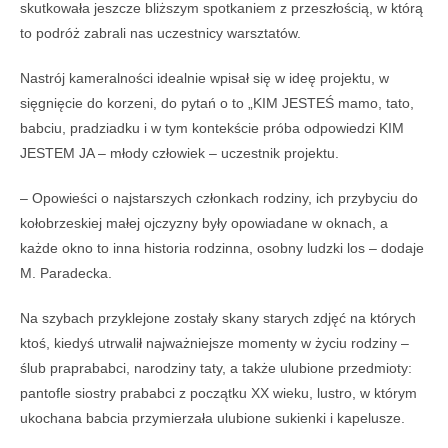
skutkowa
ł
a jeszcze bli
ż
szym spotkaniem z przesz
ł
o
ś
ci
ą
, w któr
ą
to podróż zabrali nas uczestnicy warsztatów.
Nastrój kameralno
ś
ci idealnie wpisa
ł
si
ę
w ide
ę
projektu, w
si
ę
gni
ę
cie do korzeni, do pyta
ń
o to
„
KIM JESTE
Ś
mamo, tato,
babciu, pradziadku i w tym kontek
ś
cie próba odpowiedzi KIM
JESTEM JA
–
m
ł
ody cz
ł
owiek
–
uczestnik projektu.
–
Opowie
ś
ci o najstarszych cz
ł
onkach rodziny, ich przybyciu do
ko
ł
obrzeskiej ma
ł
ej ojczyzny by
ł
y opowiadane w oknach
, a
każ
de okno to inna historia rodzinna, osobny ludzki los
– dodaje
M. Paradecka.
N
a szybach przyklejone
zostały
skany starych zdj
ęć na których
ktoś, kiedyś utrwalił najważniejsze momenty w życiu rodziny –
ś
lub praprababci, narodziny taty, a tak
ż
e ulubione przedmioty:
pantofle siostry prababci z pocz
ą
tku XX wieku, lustro, w którym
ukochana babcia przymierza
ł
a ulubione sukienki i kapelusze.