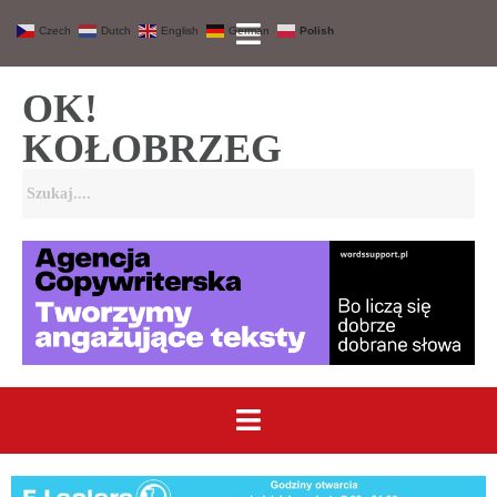
Czech
Dutch
English
German
Polish
OK!
KOŁOBRZEG