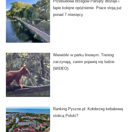
Przebudowa brzegów Parsęty drożeje i
łapie kolejne opóźnienie. Prace stoją już
ponad 7 miesięcy
Wiewiórki w parku linowym. Trening
zaczynają, zanim pojawią się ludzie
(WIDEO)
Ranking Pyszne.pl: Kołobrzeg kebabową
stolicą Polski?