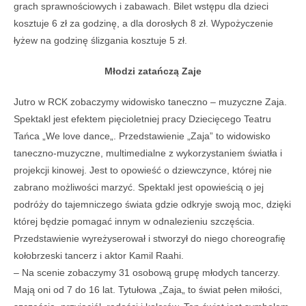
grach sprawno
ściowych i zabawach. Bilet wstępu dla dzieci
kosztuje 6 zł za godzinę, a dla dorosłych 8 zł. Wypożyczenie
łyżew
n
a godzin
ę ślizgania kosztuje 5 zł.
Młodzi zatańczą Zaje
Jutro w RCK zobaczymy widowisko taneczno
– muzyczne Z
aja.
Spektakl jest efektem pi
ęcioletniej pracy Dziecięcego Teatru
Tańca „We love
dance
„
.
Przedstawienie
„Zaja”
to widowisko
taneczno-muzyczne, multimedialne z wykorzystaniem
światła i
projekcji kinowej. Jest to opowieść o dziewczynce, kt
órej nie
zabrano mo
żliwości marzyć. Spektakl jest opowieścią o jej
podr
ó
ży do tajemniczego świata gdzie odkryje swoją moc, dzięki
kt
órej b
ędzie pomagać innym w odnalezieniu szczęścia.
Przedstawienie wyreżyserował i stworzył do niego choreografię
ko
ł
obrzeski tancerz i aktor Kamil Raahi.
–
Na scenie zobaczymy 31 osobow
ą
grup
ę
m
ł
odych tancerzy.
Maj
ą
oni od 7 do 16 lat.
Tytułowa „
Zaja
„
to
ś
wiat pe
ł
en mi
ł
o
ś
ci,