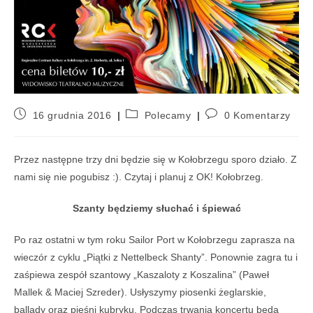
16 grudnia 2016
Polecamy
0 Komentarzy
Przez następne trzy dni będzie się w Kołobrzegu sporo działo. Z
nami się nie pogubisz :). Czytaj i planuj z OK! Kołobrzeg.
Szanty będziemy słuchać i śpiewać
P
o raz ostatni w tym roku Sailor Port w Ko
ł
obrzegu zaprasza na
wieczór z cyklu „Pi
ą
tki z Nettelbeck Shanty”. Ponownie zagra tu i
za
ś
piewa zespół szantowy „Kaszaloty z Koszalina” (Pawe
ł
Mallek & Maciej Szreder). Usłyszymy piosenki
ż
eglarskie,
ballady oraz pie
ś
ni kubryku. Podczas trwania koncertu b
ę
d
ą