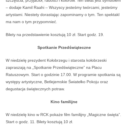
szcz
ęś
cia, przyjació
ł, radoś
ci i kolorów.
Ten
ś
wiat jest symbolem
–
dodaje Kamil Raahi
–
Wszyscy jeste
ś
my twórcami, jeste
ś
my
artystami. Niestety dorastaj
ą
c zapominamy o tym. Ten spektakl
ma nam o tym przypomnie
ć
.
B
ilety
na przedstawienie kosztują
10 z
ł. Start godz. 19.
Spotkanie Przedświąteczne
W niedzielę prezydent Kołobrzegu i starosta kołobrzeski
zapraszają na „Spotkanie Przedświąteczne” na Placu
Ratuszowym. Start o godzinie 17.00. W programie spotkania są
występy artystyczne, Betlejemskie Światełko Pokoju oraz
degustacja świątecznych potraw.
Kino familijne
W niedzielę kino w RCK pokaże film familijny „
Magiczne
święta”.
Start o godz. 11. Bilety kosztują 10 zł.