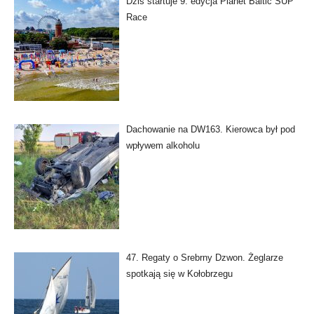
Dziś startuje 9. edycja Planet Baltic SUP
Race
Dachowanie na DW163. Kierowca był pod
wpływem alkoholu
47. Regaty o Srebrny Dzwon. Żeglarze
spotkają się w Kołobrzegu