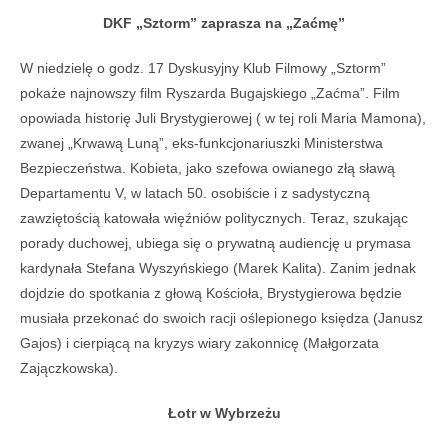
DKF „Sztorm” zaprasza na „Zaćmę”
W niedzielę o godz.
17 Dyskusyjny Klub Filmowy „Sztorm”
pokaże
najnowszy film Ryszarda Bugajskiego
„Zaćma”.
Film
opowiada histori
ę Juli Brystygierowej (
w tej roli
Maria Mamona),
zwanej „Krwaw
ą Luną”, eks-funkcjonariuszk
i
Ministerstwa
Bezpiecze
ństwa. Kobieta, jako szefowa owianego złą sławą
Departamentu V, w latach 50. osobiście i z sadystyczną
zawziętością katowała więźniów politycznych.
Teraz, szukaj
ąc
porady duchowej, ubiega się o prywatną audiencję u prymasa
kardynała Stefana Wyszyńskiego (Marek Kalita). Zanim jednak
dojdzie do spotkania z głową Kościoła, Brystygierowa będzie
musiała przekonać do swoich racji oślepionego księdza (Janusz
Gajos) i cierpiącą na kryzys wiary zakonnicę (Małgorzata
Zajączkowska).
Łotr w Wybrzeżu