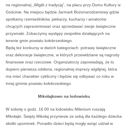
na
regionalnej
„
Wigili
i
z tradycj
ą”,
na placu przy Domu Kultury w
Go
ś
cinie.
Na miejscu będzie
Jarmark Bo
ż
onarodzeniowy
gdzie
spotkamy
rzemie
ś
lników, piekarzy, kucharzy i amatorów
chc
ą
cych zaprezentowa
ć
oraz sprzedawa
ć
swoje
ś
wi
ą
teczne
przysmaki
.
Zobaczymy występy
zespo
łó
w dzia
ł
aj
ą
cych na
terenie gmin powiatu ko
ł
obrzeskiego.
Będą też k
onkursy w dwóch kategoriach: potrawy
ś
wi
ą
teczne
oraz dekoracje
ś
wi
ą
teczne, w których przewidziane s
ą
nagrody
finansowe oraz rzeczowe.
Organizatorzy zapowiadają, że
to
dopiero
pierwsza ods
ł
ona, regionalnej imprezy wigilijnej, która
ma mie
ć
charakter cykliczny i
będzie się
odbywa
ć
co roku w
innej gminie powiatu ko
ł
obrzeskiego.
Mikołajkowo na lodowisku
W sobotę o godz. 16.00 na lodowisku Milenium ruszają
Mikołajki. Święty Mikołaj przyniesie ze sobą dla każdego dziecka
słodki upominek. Ponadto dzieci będą mogły wziąć udział w