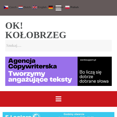
Czech
Dutch
English
German
Polish
OK!
KOŁOBRZEG