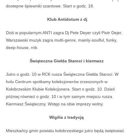
dostepne
ś
piewniki szantowe.
Start o godz. 18.
Klub Antidotum z dj
Dziś w popularnym
ANTI
zagra
Dj Pete Deyer
czyli Piotr Dejer.
Warszawski muzyk zagra m
ulti-genre, mainly-soulful, funky,
deep-house, rnb.
Świąteczna Giełda Staroci i kiermasz
Jutro o godz. 10 w RCK rusza Świąteczna Giełda Staroci. W
holu Centrum spotkamy
kolekcjonerów zrzeszonych w
Ko
łobrzeskim Klubie Kolekcjonera.
Start o godz. 10.
Dzień
później również o godz. 10 i w tym samym miejscu rusza
Kiermasz Świąteczny. Wstęp na obie imprezy wolny.
Wigilia z tradycją
Mieszkańcy gmin powiatu kołobrzeskiego jutro będą świętować