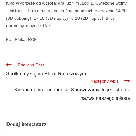
Kino Wybrzeże od wczoraj gra już film „Ł
otr 1. Gwiezdne wojny
– historie
„
. Film można obejrzeć na s
eansach o godzinie
14
.
30
(
3D dubbing
),
17
.
15
(
3D napisy
) i o
20
(
2D napisy
). Bilet
normalny kosztuje 16 zł.
Fot. Plakat RCK
Previous Post
Spotkajmy się na Placu Ratuszowym
Następny wpis
Kołobrzeg na Facebooku. Sprawdzamy ile jest stron z
nazwą naszego miasta
Dodaj komentarz