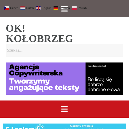
Czech
Dutch
English
German
Polish
OK!
KOŁOBRZEG