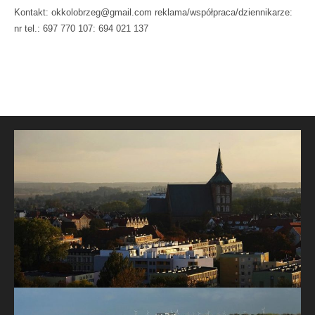
Kontakt: okkolobrzeg@gmail.com reklama/współpraca/dziennikarze:
nr tel.: 697 770 107: 694 021 137