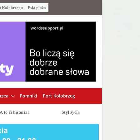
u Kołobrzegu
Psia plaża
zea
Pomniki
Port Kołobrzeg
A to ci historia!
Styl życia