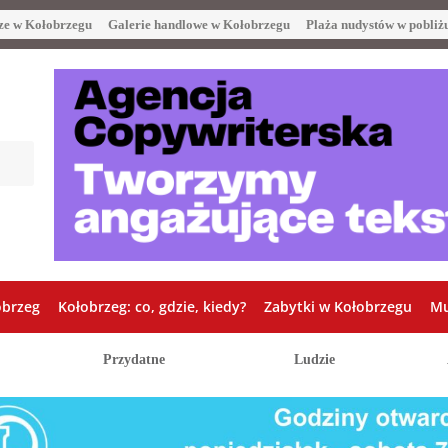
ze w Kołobrzegu
Galerie handlowe w Kołobrzegu
Plaża nudystów w pobliż
obrzeg
Kołobrzeg: co, gdzie, kiedy?
Zabytki w Kołobrzegu
Mu
Przydatne
Ludzie