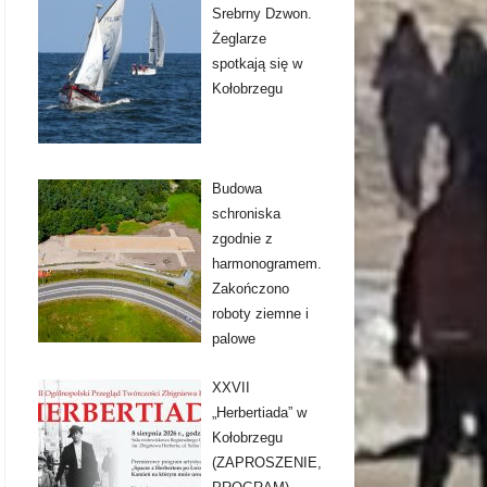
Srebrny Dzwon.
Żeglarze
spotkają się w
Kołobrzegu
Budowa
schroniska
zgodnie z
harmonogramem.
Zakończono
roboty ziemne i
palowe
XXVII
„Herbertiada” w
Kołobrzegu
(ZAPROSZENIE,