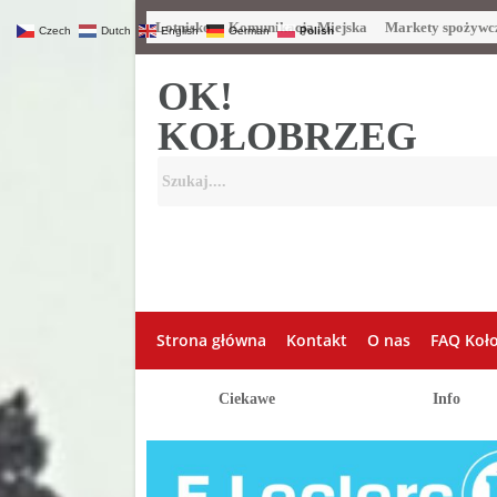
Lotnisko
Komunikacja Miejska
Markety spożywc
Czech
Dutch
English
German
Polish
OK!
KOŁOBRZEG
Strona główna
Kontakt
O nas
FAQ Koł
Ciekawe
Info