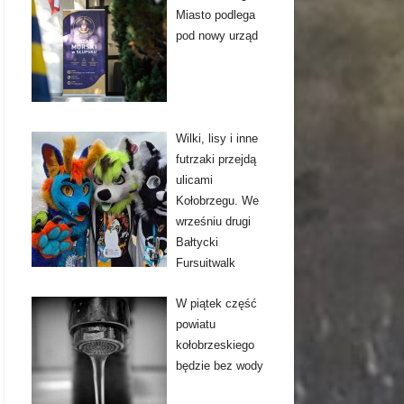
Miasto podlega
pod nowy urząd
Wilki, lisy i inne
futrzaki przejdą
ulicami
Kołobrzegu. We
wrześniu drugi
Bałtycki
Fursuitwalk
W piątek część
powiatu
kołobrzeskiego
będzie bez wody