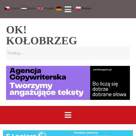
Czech
Dutch
English
German
Polish
OK!
KOŁOBRZEG