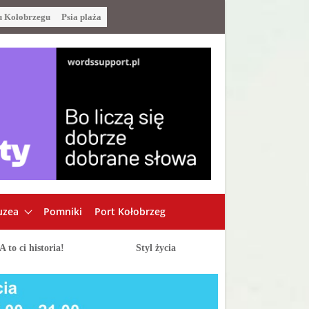
u Kołobrzegu
Psia plaża
zea
Pomniki
Port Kołobrzeg
A to ci historia!
Styl życia