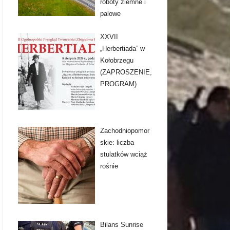
roboty ziemne i
palowe
XXVII
„Herbertiada” w
Kołobrzegu
(ZAPROSZENIE,
PROGRAM)
Zachodniopomor
skie: liczba
stulatków wciąż
rośnie
Bilans Sunrise