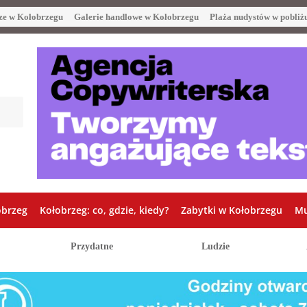
ze w Kołobrzegu
Galerie handlowe w Kołobrzegu
Plaża nudystów w pobliż
obrzeg
Kołobrzeg: co, gdzie, kiedy?
Zabytki w Kołobrzegu
Mu
Przydatne
Ludzie