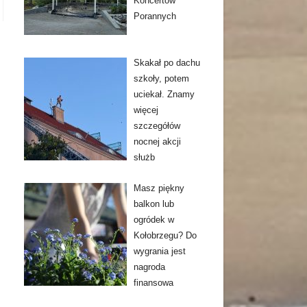
Koncertów
Porannych
Skakał po dachu
szkoły, potem
uciekał. Znamy
więcej
szczegółów
nocnej akcji
służb
Masz piękny
balkon lub
ogródek w
Kołobrzegu? Do
wygrania jest
nagroda
finansowa