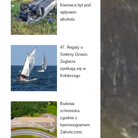
Kierowca był pod
wpływem
alkoholu
47. Regaty o
Srebrny Dzwon.
Żeglarze
spotkają się w
Kołobrzegu
Budowa
schroniska
zgodnie z
harmonogramem.
Zakończono