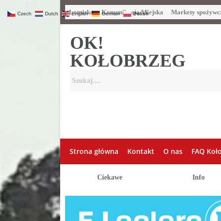
Lotnisko
Komunikacja Miejska
Markety spożywc
Czech
Dutch
English
German
Polish
OK!
KOŁOBRZEG
Strona główna
Kontakt
O nas
FAQ Koł
Ciekawe
Info