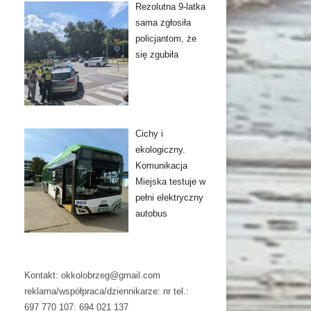
Rezolutna 9-latka
sama zgłosiła
policjantom, że
się zgubiła
Cichy i
ekologiczny.
Komunikacja
Miejska testuje w
pełni elektryczny
autobus
Kontakt: okkolobrzeg@gmail.com
reklama/współpraca/dziennikarze: nr tel.:
697 770 107: 694 021 137