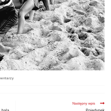
entarzy
Następny wpis
, hala
Pojedynek