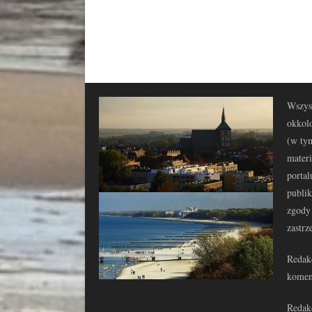
Wszyst
okkolo
(w tym
materi
portal
publi
zgody 
zastrz
Redakc
komen
Redakc