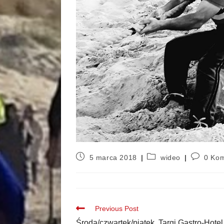
5 marca 2018
wideo
0 Kom
Previous Post
Środa/czwartek/piątek, Targi Gastro-Hotel