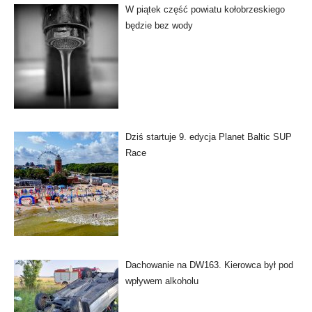
W piątek część powiatu kołobrzeskiego
będzie bez wody
Dziś startuje 9. edycja Planet Baltic SUP
Race
Dachowanie na DW163. Kierowca był pod
wpływem alkoholu