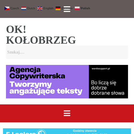
Czech
Dutch
English
German
Polish
OK!
KOŁOBRZEG